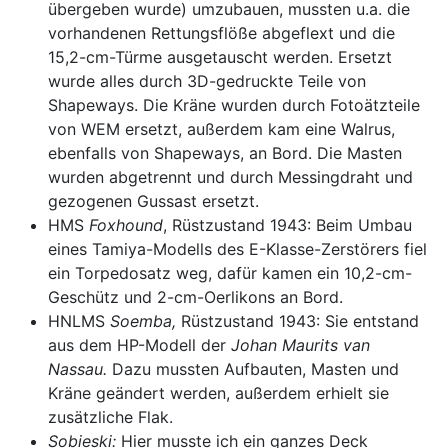
übergeben wurde) umzubauen, mussten u.a. die
vorhandenen Rettungsflöße abgeflext und die
15,2-cm-Türme ausgetauscht werden. Ersetzt
wurde alles durch 3D-gedruckte Teile von
Shapeways. Die Kräne wurden durch Fotoätzteile
von WEM ersetzt, außerdem kam eine Walrus,
ebenfalls von Shapeways, an Bord. Die Masten
wurden abgetrennt und durch Messingdraht und
gezogenen Gussast ersetzt.
HMS
Foxhound
,
Rüstzustand 1943: Beim Umbau
eines Tamiya-Modells des E-Klasse-Zerstörers fiel
ein Torpedosatz weg, dafür kamen ein 10,2-cm-
Geschütz und 2-cm-Oerlikons an Bord.
HNLMS
Soemba,
Rüstzustand 1943: Sie entstand
aus dem HP-Modell der
Johan Maurits van
Nassau.
Dazu mussten Aufbauten, Masten und
Kräne geändert werden, außerdem erhielt sie
zusätzliche Flak.
Sobieski:
Hier
musste ich ein ganzes Deck