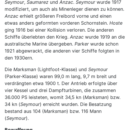
Seymour
,
Saumarez
und
Anzac
.
Seymour
wurde 1917
modifiziert, um auch als Minenleger dienen zu können.
Anzac
erhielt größeren Freibord vorne und einen
etwas anders geformten vorderen Schornstein.
Hoste
ging 1916 bei einer Kollision verloren. Die anderen
Schiffe überlebten den Krieg.
Anzac
wurde 1919 an die
australische Marine übergeben.
Parker
wurde schon
1921 abgewrackt, die anderen vier Schiffe folgten in
den 1930ern.
Die
Marksman
(Lightfoot-Klasse) und
Seymour
(Parker-Klasse) waren 99,0 m lang, 9,7 m breit und
verdrängten etwa 1900 t. Der Antrieb erfolgte über
vier Kessel und drei Dampfturbinen, die zusammen
36.000 PS leisteten, womit 34,5 kn (
Marksman
) bzw.
34 kn (
Seymour
) erreicht wurden. Die Besatzung
bestand aus 104 (
Marksman
) bzw. 116 Mann
(
Seymour
).
Bewaffnung