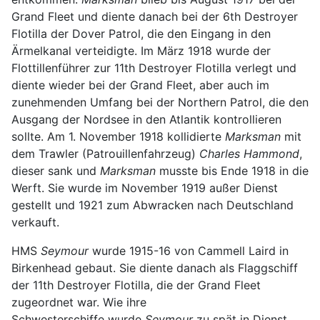
Grand Fleet und diente danach bei der 6th Destroyer
Flotilla der Dover Patrol, die den Eingang in den
Ärmelkanal verteidigte. Im März 1918 wurde der
Flottillenführer zur 11th Destroyer Flotilla verlegt und
diente wieder bei der Grand Fleet, aber auch im
zunehmenden Umfang bei der Northern Patrol, die den
Ausgang der Nordsee in den Atlantik kontrollieren
sollte. Am 1. November 1918 kollidierte
Marksman
mit
dem Trawler (Patrouillenfahrzeug)
Charles Hammond
,
dieser sank und
Marksman
musste bis Ende 1918 in die
Werft. Sie wurde im November 1919 außer Dienst
gestellt und 1921 zum Abwracken nach Deutschland
verkauft.
HMS
Seymour
wurde 1915-16 von Cammell Laird in
Birkenhead gebaut. Sie diente danach als Flaggschiff
der 11th Destroyer Flotilla, die der Grand Fleet
zugeordnet war. Wie ihre
Schwesterschiffe wurde
Seymour
zu spät in Dienst