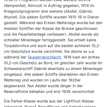
(
Kempenfelt
,
Nimrod
) in Auftrag gegeben, 1914 im
Kriegsnotprogramm drei weitere (
Abdiel
,
Gabriel
,
Ithuriel
). Die sieben Schiffe wurden 1915-16 in Dienst
gestellt. Während des Ersten Weltkriegs wurde bei den
meisten Schiffen der Klasse die Brücke geschlossen
und die Feuerleitanlage verbessert.
Abdiel
wurde als
schneller Minenleger fertiggestellt. Sie erhielt keine
Torpedorohre und auch auf die beiden achteren 10,2-
cm-Geschütze wurde verzichtet. Sie diente so u.a.
während der
Skagerrakschlacht
. 1918 kam ein drittes
10,2-cm-Geschütz an Bord, im gleichen Jahr wurde ihr
Schwesterschiff
Gabriel
ebenfalls zu einem Minenleger
umgebaut. Alle sieben Schiffe überlebten den Ersten
Weltkrieg und wurden im Laufe der 1920er
abgewrackt. Nur
Abdiel
wurde länger in der
Reserveflotte behalten und erst 1936 verschrottet.
Die Parker-Klasse wurde aus der Lightfoot-Klasse
entwickelt. Rumpf, Bewaffnung und Antriebsanlage