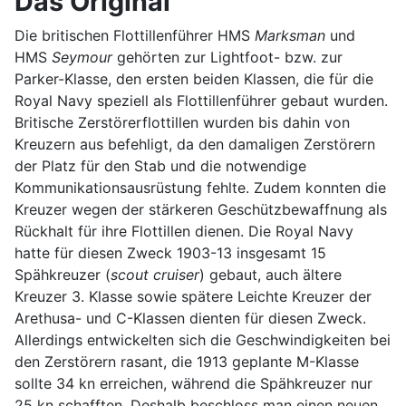
Das Original
Die britischen Flottillenführer HMS
Marksman
und
HMS
Seymour
gehörten zur Lightfoot- bzw. zur
Parker-Klasse, den ersten beiden Klassen, die für die
Royal Navy speziell als Flottillenführer gebaut wurden.
Britische Zerstörerflottillen wurden bis dahin von
Kreuzern aus befehligt, da den damaligen Zerstörern
der Platz für den Stab und die notwendige
Kommunikationsausrüstung fehlte. Zudem konnten die
Kreuzer wegen der stärkeren Geschützbewaffnung als
Rückhalt für ihre Flottillen dienen. Die Royal Navy
hatte für diesen Zweck 1903-13 insgesamt 15
Spähkreuzer (
scout cruiser
) gebaut, auch ältere
Kreuzer 3. Klasse sowie spätere Leichte Kreuzer der
Arethusa- und C-Klassen dienten für diesen Zweck.
Allerdings entwickelten sich die Geschwindigkeiten bei
den Zerstörern rasant, die 1913 geplante M-Klasse
sollte 34 kn erreichen, während die Spähkreuzer nur
25 kn schafften. Deshalb beschloss man einen neuen