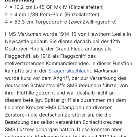
4 x 10,2 cm L/45 QF Mk IV (Einzellafetten)
2 x 4 cm L/39 Pom-Pom (Einzellafetten)
4 x 53,3 cm-Torpedorohre (zwei Zwillingsrohre)
HMS
Marksman
wurde 1914-15 von Hawthorn Leslie in
Newcastle gebaut. Sie diente danach bei der 12th
Destroyer Flotilla der Grand Fleet, anfangs als
Flaggschiff, ab 1916 als Flaggschiff des
stellvertretenden Kommandierenden. In dieser Funktion
kämpfte sie in der
Skagerrakschlacht
.
Marksman
wurde kurz vor dem Angriff, der zur Versenkung des
deutschen Schlachtschiffs SMS
Pommern
führte, von
ihrer Flottille getrennt und war deshalb nicht an
diesem beteiligt. Später griff sie zusammen mit dem
Leichten Kreuzer HMS
Champion
und diversen
Zerstörern die deutschen Zerstörer an, die die
Besatzung des selbst versenkten Schlachtkreuzers
SMS
Lützow
geborgen hatten. Diese konnten aber
entkommen.
Marksman
blieb bis August 1917 bei der