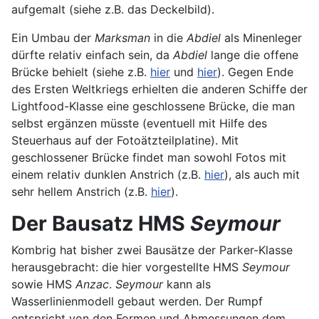
aufgemalt (siehe z.B. das Deckelbild).
Ein Umbau der
Marksman
in die
Abdiel
als Minenleger
dürfte relativ einfach sein, da
Abdiel
lange die offene
Brücke behielt (siehe z.B.
hier
und
hier
). Gegen Ende
des Ersten Weltkriegs erhielten die anderen Schiffe der
Lightfood-Klasse eine geschlossene Brücke, die man
selbst ergänzen müsste (eventuell mit Hilfe des
Steuerhaus auf der Fotoätzteilplatine). Mit
geschlossener Brücke findet man sowohl Fotos mit
einem relativ dunklen Anstrich (z.B.
hier
), als auch mit
sehr hellem Anstrich (z.B.
hier
).
Der Bausatz HMS
Seymour
Kombrig hat bisher zwei Bausätze der Parker-Klasse
herausgebracht: die hier vorgestellte HMS
Seymour
sowie HMS
Anzac
.
Seymour
kann als
Wasserlinienmodell gebaut werden. Der Rumpf
entspricht von den Formen und Abmessungen dem