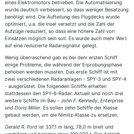
eines Elektromotors betrieben. Die Automatisierung
wurde deutlich verbessert, so dass weniger Besatzung
benötigt wird. Die Aufteilung des Flugdecks wurde
optimiert, u.a. die Insel versetzt und die Zahl der
Aufzüge reduziert, so dass eine höhere Zahl von
Einsätzen möglich sein soll. Es wurde auch mehr Wert
auf eine reduzierte Radarsignatur gelegt.
Wenig überraschend gab es bei dem ersten Schiff
einige Probleme, die während der Erprobungsphase
behoben werden mussten. Das erste Schiff ist mit
zwei verschiedenen Radaranlagen - SPY-3 und SPY-4
- ausgerüstet. Die folgenden Schiffe erhalten
stattdessen den SPY-6-Radar. Aktuell sind noch drei
weitere Schiffe im Bau -
John F. Kennedy
,
Enterprise
und
Doris Miller
. Es sollen zehn Schiffe der Klasse
gebaut werden, um die Nimitz-Klasse zu ersetzen.
Gerald R. Ford
ist 337,1 m lang, 78,0 m breit und
verdrängt voll beladen etwa 100.000 t. Der Antrieb