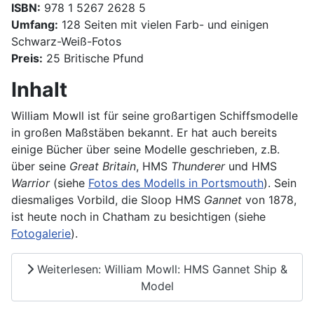
ISBN:
978 1 5267 2628 5
Umfang:
128 Seiten mit vielen Farb- und einigen
Schwarz-Weiß-Fotos
Preis:
25 Britische Pfund
Inhalt
William Mowll ist für seine großartigen Schiffsmodelle
in großen Maßstäben bekannt. Er hat auch bereits
einige Bücher über seine Modelle geschrieben, z.B.
über seine
Great Britain
, HMS
Thunderer
und HMS
Warrior
(siehe
Fotos des Modells in Portsmouth
). Sein
diesmaliges Vorbild, die Sloop HMS
Gannet
von 1878,
ist heute noch in Chatham zu besichtigen (siehe
Fotogalerie
).
Weiterlesen: William Mowll: HMS Gannet Ship &
Model