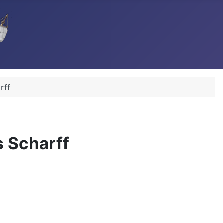
rff
s Scharff