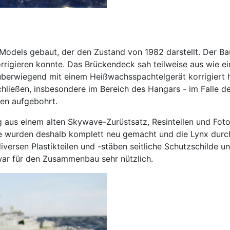
odels gebaut, der den Zustand von 1982 darstellt. Der Ba
orrigieren konnte. Das Brückendeck sah teilweise aus wie 
überwiegend mit einem Heißwachsspachtelgerät korrigiert 
ließen, insbesondere im Bereich des Hangars - im Falle de
en aufgebohrt.
 aus einem alten Skywave-Zurüstsatz, Resinteilen und Fotoä
rohre wurden deshalb komplett neu gemacht und die Lynx du
us diversen Plastikteilen und -stäben seitliche Schutzschild
 war für den Zusammenbau sehr nützlich.