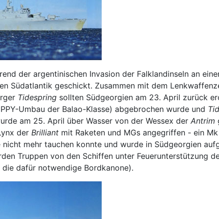
d der argentinischen Invasion der Falklandinseln an einer
 den Südatlantik geschickt. Zusammen mit dem Lenkwaffenz
rger
Tidespring
sollten Südgeorgien am 23. April zurück e
GUPPY-Umbau der Balao-Klasse) abgebrochen wurde und
Ti
rde am 25. April über Wasser von der Wessex der
Antrim
Lynx der
Brilliant
mit Raketen und MGs angegriffen - ein Mk 
 nicht mehr tauchen konnte und wurde in Südgeorgien aufg
den Truppen von den Schiffen unter Feuerunterstützung d
r die dafür notwendige Bordkanone).