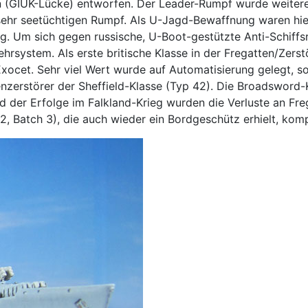
 (GIUK-Lücke) entworfen. Der Leader-Rumpf wurde weiterent
sehr seetüchtigen Rumpf. Als U-Jagd-Bewaffnung waren hi
. Um sich gegen russische, U-Boot-gestützte Anti-Schiffs
hrsystem. Als erste britische Klasse in der Fregatten/Zerst
xocet. Sehr viel Wert wurde auf Automatisierung gelegt, so d
nzerstörer der Sheffield-Klasse (Typ 42). Die Broadsword-
nd der Erfolge im Falkland-Krieg wurden die Verluste an Fr
, Batch 3), die auch wieder ein Bordgeschütz erhielt, komp