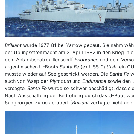
Brilliant
wurde 1977-81 bei Yarrow gebaut. Sie nahm währen
der Übungsstreitmacht am 3. April 1982 in den Krieg in
dem Antarktispatrouillenschiff
Endurance
und dem Verso
argentinischen U-Boots
Santa Fe
(ex USS
Catfish
, ein 
musste wieder auf See geschickt werden. Die
Santa Fe
wu
auch von Wasp der
Plymouth
und
Endurance
sowie den 
versagte.
Santa Fe
wurde so schwer beschädigt, dass sie
Nach Ausschaltung der Bedrohung durch das U-Boot wur
Südgeorgien zurück erobert (
Brilliant
verfügte nicht übe