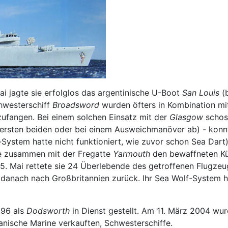
i jagte sie erfolglos das argentinische U-Boot
San Louis
(b
chwesterschiff
Broadsword
wurden öfters in Kombination mi
zufangen. Bei einem solchen Einsatz mit der
Glasgow
schoss
ersten beiden oder bei einem Ausweichmanöver ab) - konnt
ystem hatte nicht funktioniert, wie zuvor schon Sea Dart)
ie zusammen mit der Fregatte
Yarmouth
den bewaffneten Kü
5. Mai rettete sie 24 Überlebende des getroffenen Flugze
 danach nach Großbritannien zurück. Ihr Sea Wolf-System h
996 als
Dodsworth
in Dienst gestellt. Am 11. März 2004 wurd
ilianische Marine verkauften, Schwesterschiffe.