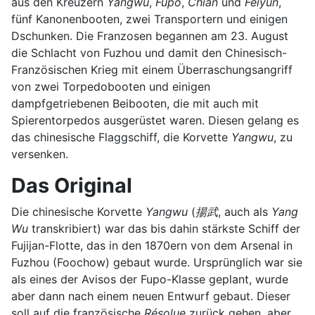
aus den Kreuzern
Yangwu
,
Fupo
,
Chian
und
Feiyun
,
fünf Kanonenbooten, zwei Transportern und einigen
Dschunken. Die Franzosen begannen am 23. August
die Schlacht von Fuzhou und damit den Chinesisch-
Französischen Krieg mit einem Überraschungsangriff
von zwei Torpedobooten und einigen
dampfgetriebenen Beibooten, die mit auch mit
Spierentorpedos ausgerüstet waren. Diesen gelang es
das chinesische Flaggschiff, die Korvette
Yangwu
, zu
versenken.
Das Original
Die chinesische Korvette
Yangwu
(
揚武
, auch als
Yang
Wu
transkribiert) war das bis dahin stärkste Schiff der
Fujijan-Flotte, das in den 1870ern von dem Arsenal in
Fuzhou (Foochow) gebaut wurde. Ursprünglich war sie
als eines der Avisos der Fupo-Klasse geplant, wurde
aber dann nach einem neuen Entwurf gebaut. Dieser
soll auf die französische
Résolue
zurück gehen, aber