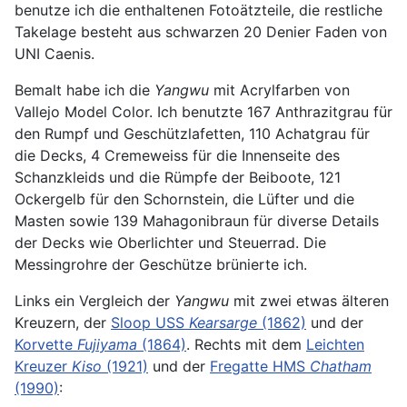
benutze ich die enthaltenen Fotoätzteile, die restliche
Takelage besteht aus schwarzen 20 Denier Faden von
UNI Caenis.
Bemalt habe ich die
Yangwu
mit Acrylfarben von
Vallejo Model Color. Ich benutzte 167 Anthrazitgrau für
den Rumpf und Geschützlafetten, 110 Achatgrau für
die Decks, 4 Cremeweiss für die Innenseite des
Schanzkleids und die Rümpfe der Beiboote, 121
Ockergelb für den Schornstein, die Lüfter und die
Masten sowie 139 Mahagonibraun für diverse Details
der Decks wie Oberlichter und Steuerrad. Die
Messingrohre der Geschütze brünierte ich.
Links ein Vergleich der
Yangwu
mit zwei etwas älteren
Kreuzern, der
Sloop USS
Kearsarge
(1862)
und der
Korvette
Fujiyama
(1864)
. Rechts mit dem
Leichten
Kreuzer
Kiso
(1921)
und der
Fregatte HMS
Chatham
(1990)
: