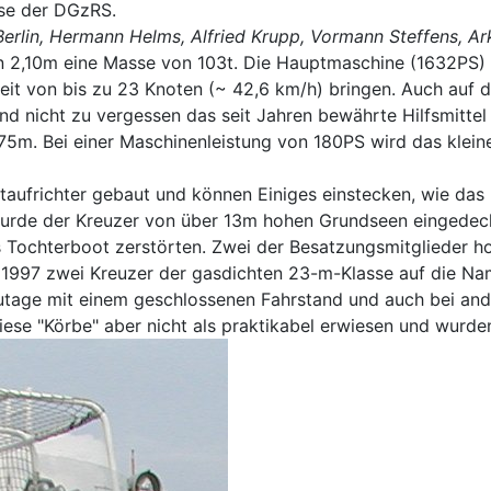
sse der DGzRS.
Berlin, Hermann Helms, Alfried Krupp, Vormann Steffens, A
 2,10m eine Masse von 103t. Die Hauptmaschine (1632PS) u
t von bis zu 23 Knoten (~ 42,6 km/h) bringen. Auch auf di
nd nicht zu vergessen das seit Jahren bewährte Hilfsmittel
75m. Bei einer Maschinenleistung von 180PS wird das klein
staufrichter gebaut und können Einiges einstecken, wie das 
urde der Kreuzer von über 13m hohen Grundseen eingedeckt 
 Tochterboot zerstörten. Zwei der Besatzungsmitglieder hol
n 1997 zwei Kreuzer der gasdichten 23-m-Klasse auf die N
zutage mit einem geschlossenen Fahrstand und auch bei and
iese "Körbe" aber nicht als praktikabel erwiesen und wurde