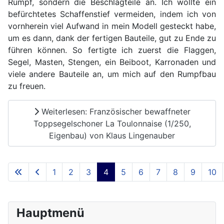
Rumpf, sondern die Beschlagteile an. Ich wollte ein
befürchtetes Schaffenstief vermeiden, indem ich von
vornherein viel Aufwand in mein Modell gesteckt habe,
um es dann, dank der fertigen Bauteile, gut zu Ende zu
führen können. So fertigte ich zuerst die Flaggen,
Segel, Masten, Stengen, ein Beiboot, Karronaden und
viele andere Bauteile an, um mich auf den Rumpfbau
zu freuen.
Weiterlesen: Französischer bewaffneter
Toppsegelschoner La Toulonnaise (1/250,
Eigenbau) von Klaus Lingenauber
1
2
3
4
5
6
7
8
9
10
Seite 4 von 23
Hauptmenü