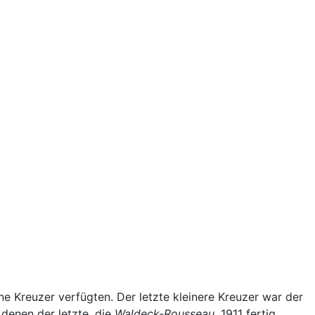
 Kreuzer verfügten. Der letzte kleinere Kreuzer war der
denen der letzte, die
Waldeck-Rousseau
, 1911 fertig