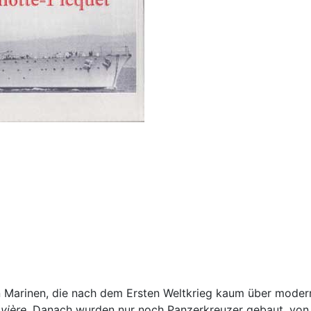
 Marinen, die nach dem Ersten Weltkrieg kaum über moderne
avière
. Danach wurden nur noch Panzerkreuzer gebaut, von 