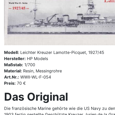
Modell:
Leichter Kreuzer Lamotte-Picquet, 1927/45
Hersteller:
HP Models
Maßstab:
1/700
Material:
Resin, Messingrohre
Art.Nr.:
WWII-WL-F-054
Preis:
70 €
Das Original
Die französische Marine gehörte wie die US Navy zu den
1903 fertig gestellte Geschützte Kreuzer
Jurien de la Gr