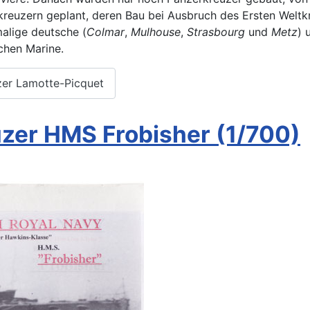
reuzern geplant, deren Bau bei Ausbruch des Ersten Welt
alige deutsche (
Colmar
,
Mulhouse
,
Strasbourg
und
Metz
) 
chen Marine.
zer Lamotte-Picquet
zer HMS Frobisher (1/700)