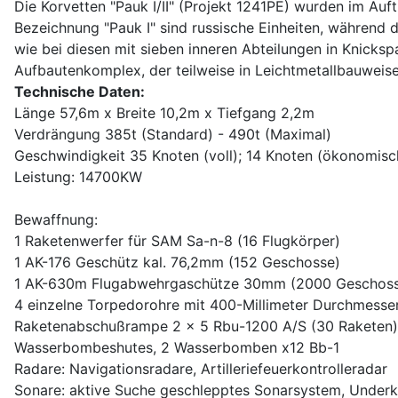
Die Korvetten "Pauk I/II" (Projekt 1241PE) wurden im Au
Bezeichnung "Pauk I" sind russische Einheiten, während d
wie bei diesen mit sieben inneren Abteilungen in Knickspa
Aufbautenkomplex, der teilweise in Leichtmetallbauweise 
Technische Daten:
Länge 57,6m x Breite 10,2m x Tiefgang 2,2m
Verdrängung 385t (Standard) - 490t (Maximal)
Geschwindigkeit 35 Knoten (voll); 14 Knoten (ökonomisc
Leistung: 14700KW
Bewaffnung:
1 Raketenwerfer für SAM Sa-n-8 (16 Flugkörper)
1 AK-176 Geschütz kal. 76,2mm (152 Geschosse)
1 AK-630m Flugabwehrgaschütze 30mm (2000 Geschos
4 einzelne Torpedorohre mit 400-Millimeter Durchmesse
Raketenabschußrampe 2 x 5 Rbu-1200 A/S (30 Raketen)
Wasserbombeshutes, 2 Wasserbomben x12 Bb-1
Radare: Navigationsradare, Artilleriefeuerkontrolleradar
Sonare: aktive Suche geschlepptes Sonarsystem, Underki