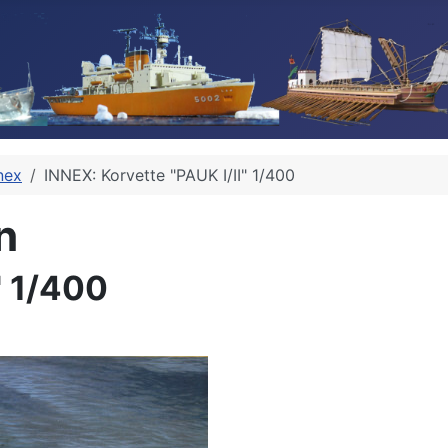
nex
INNEX: Korvette "PAUK I/II" 1/400
n
" 1/400