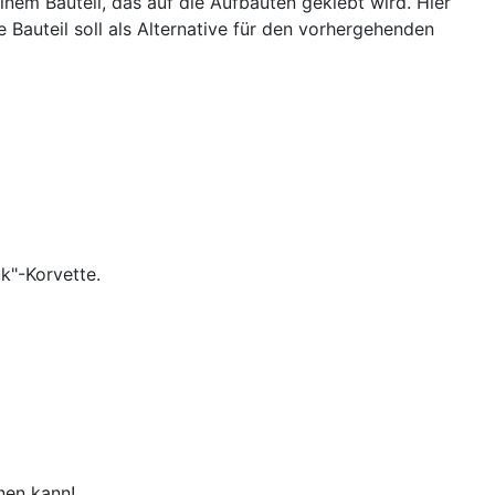
inem Bauteil, das auf die Aufbauten geklebt wird. Hier
e Bauteil soll als Alternative für den vorhergehenden
k"-Korvette.
nen kann!