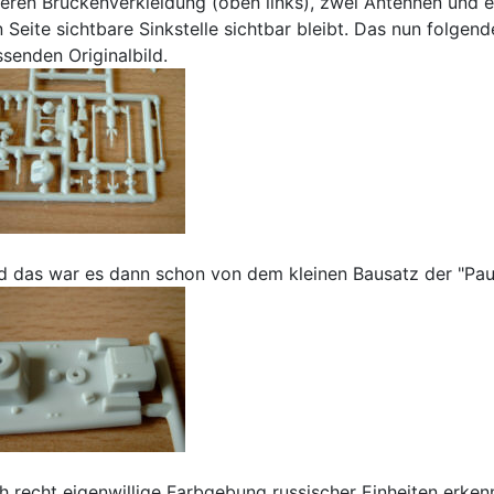
rderen Brückenverkleidung (oben links), zwei Antennen und e
Seite sichtbare Sinkstelle sichtbar bleibt. Das nun folgend
senden Originalbild.
und das war es dann schon von dem kleinen Bausatz der "Pau
 recht eigenwillige Farbgebung russischer Einheiten erken