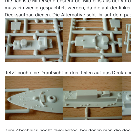
Die nächste Bilderserie besteht bei Bild eins aus der vo
muss ein wenig gespachtelt werden, da die auf der linken 
Decksaufbau dienen. Die Alternative seht ihr auf dem pas
Jetzt noch eine Draufsicht in drei Teilen auf das Deck 
Zum Abschluss nocht zwei Fotos, bei denen man die doch