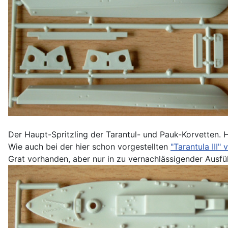
Der Haupt-Spritzling der Tarantul- und Pauk-Korvetten. Hi
Wie auch bei der hier schon vorgestellten
"Tarantula III"
Grat vorhanden, aber nur in zu vernachlässigender Ausfü