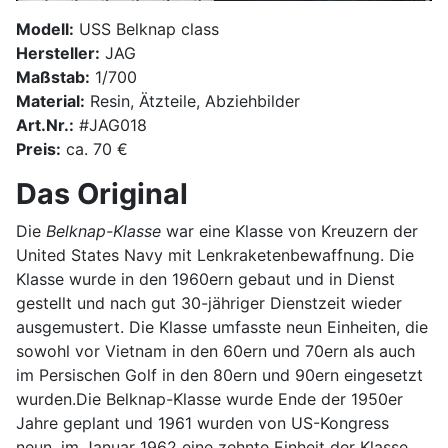
Modell:
USS Belknap class
Hersteller:
JAG
Maßstab:
1/700
Material:
Resin, Ätzteile, Abziehbilder
Art.Nr.:
#JAG018
Preis:
ca. 70 €
Das Original
Die
Belknap-Klasse
war eine Klasse von Kreuzern der
United States Navy mit Lenkraketenbewaffnung. Die
Klasse wurde in den 1960ern gebaut und in Dienst
gestellt und nach gut 30-jähriger Dienstzeit wieder
ausgemustert. Die Klasse umfasste neun Einheiten, die
sowohl vor Vietnam in den 60ern und 70ern als auch
im Persischen Golf in den 80ern und 90ern eingesetzt
wurden.Die Belknap-Klasse wurde Ende der 1950er
Jahre geplant und 1961 wurden von US-Kongress
neun, im Januar 1962 eine zehnte Einheit der Klasse