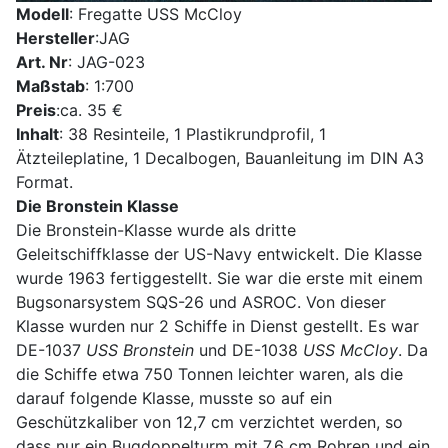
Modell
: Fregatte USS McCloy
Hersteller
:JAG
Art. Nr
: JAG-023
Maßstab
: 1:700
Preis
:ca. 35 €
Inhalt
: 38 Resinteile, 1 Plastikrundprofil, 1
Ätzteileplatine, 1 Decalbogen, Bauanleitung im DIN A3
Format.
Die Bronstein Klasse
Die Bronstein-Klasse wurde als dritte
Geleitschiffklasse der US-Navy entwickelt. Die Klasse
wurde 1963 fertiggestellt. Sie war die erste mit einem
Bugsonarsystem SQS-26 und ASROC. Von dieser
Klasse wurden nur 2 Schiffe in Dienst gestellt. Es war
DE-1037
USS Bronstein
und DE-1038
USS McCloy
. Da
die Schiffe etwa 750 Tonnen leichter waren, als die
darauf folgende Klasse, musste so auf ein
Geschützkaliber von 12,7 cm verzichtet werden, so
dass nur ein Bugdoppelturm mit 7,6 cm Rohren und ein