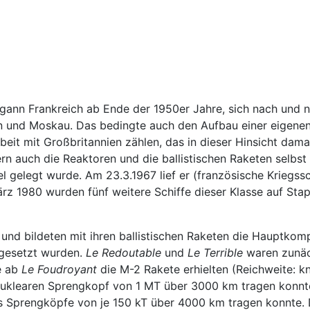
nn Frankreich ab Ende der 1950er Jahre, sich nach und n
n und Moskau. Das bedingte auch den Aufbau einer eigene
it mit Großbritannien zählen, das in dieser Hinsicht damal
n auch die Reaktoren und die ballistischen Raketen selbst
 gelegt wurde. Am 23.3.1967 lief er (französische Kriegssc
März 1980 wurden fünf weitere Schiffe dieser Klasse auf Sta
 und bildeten mit ihren ballistischen Raketen die Hauptko
ngesetzt wurden.
Le Redoutable
und
Le Terrible
waren zunäc
e ab
Le Foudroyant
die M-2 Rakete erhielten (Reichweite: 
nuklearen Sprengkopf von 1 MT über 3000 km tragen konnte
 Sprengköpfe von je 150 kT über 4000 km tragen konnte. 