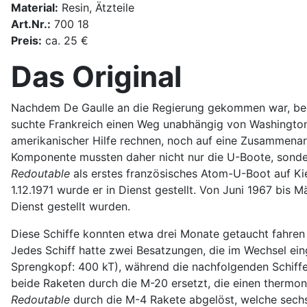
Material:
Resin, Ätzteile
Art.Nr.:
700 18
Preis:
ca. 25 €
Das Original
Nachdem De Gaulle an die Regierung gekommen war, bega
suchte Frankreich einen Weg unabhängig von Washingto
amerikanischer Hilfe rechnen, noch auf eine Zusammenarbe
Komponente mussten daher nicht nur die U-Boote, sonder
Redoutable
als erstes französisches Atom-U-Boot auf Kiel
1.12.1971 wurde er in Dienst gestellt. Von Juni 1967 bis 
Dienst gestellt wurden.
Diese Schiffe konnten etwa drei Monate getaucht fahren
Jedes Schiff hatte zwei Besatzungen, die im Wechsel ei
Sprengkopf: 400 kT), während die nachfolgenden Schiff
beide Raketen durch die M-20 ersetzt, die einen thermo
Redoutable
durch die M-4 Rakete abgelöst, welche sechs