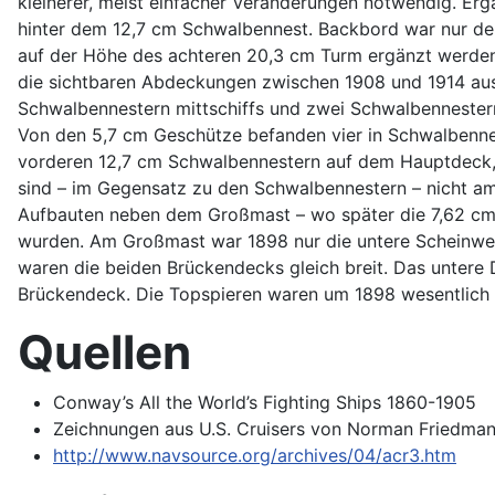
kleinerer, meist einfacher Veränderungen notwendig. Er
hinter dem 12,7 cm Schwalbennest. Backbord war nur de
auf der Höhe des achteren 20,3 cm Turm ergänzt werden. 
die sichtbaren Abdeckungen zwischen 1908 und 1914 aus
Schwalbennestern mittschiffs und zwei Schwalbenneste
Von den 5,7 cm Geschütze befanden vier in Schwalbenne
vorderen 12,7 cm Schwalbennestern auf dem Hauptdeck, 
sind – im Gegensatz zu den Schwalbennestern – nicht am
Aufbauten neben dem Großmast – wo später die 7,62 cm F
wurden. Am Großmast war 1898 nur die untere Scheinwe
waren die beiden Brückendecks gleich breit. Das untere
Brückendeck. Die Topspieren waren um 1898 wesentlich k
Quellen
Conway’s All the World’s Fighting Ships 1860-1905
Zeichnungen aus U.S. Cruisers von Norman Friedman
http://www.navsource.org/archives/04/acr3.htm