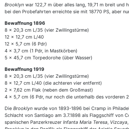
Brooklyn
war 122,7 m über alles lang, 19,71 m breit und 
bei den Probefahrten erreichte sie mit 18770 PS, aber nu
Bewaffnung 1896
8 x 20,3 cm L/35 (vier Zwillingstürme)
12 x 12,7 cm L/40
12 x 5,7 cm (6 Pdr)
4 x 3,7 cm (1 Pdr, in Mastkörben)
5 x 45,7 cm Torpedorohe (über Wasser)
Bewaffnung 1919
8 x 20,3 cm L/35 (vier Zwillingstürme)
8 x 12,7 cm L/40 (die achteren vier entfernt)
2 x 7,62 cm Flak (neben dem Großmast)
4 x 5,7 cm (6 Pdr, nur noch die unterhalb des vorderen
Die
Brooklyn
wurde von 1893-1896 bei Cramp in Philadelp
Schlacht von Santiago am 3.7.1898 als Flaggschiff von
spanischen Panzerkreuzer
Infanta Maria Teresa
,
Vizcaya
Brooklyn
in den Pazifik als Flaggschiff der Asiatic Squa