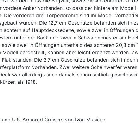
gänzt werden muss die Bugzier, sowie die Ankerketten zu 
r vordere Anker vorhanden, so dass der hintere am Model
Die vorderen drei Torpedorohre sind im Modell vorhanden –
gebaut wurden. Die 12,7 cm Geschütze befanden sich in z
rn achtern auf Hauptdecksebene, sowie zwei in Öffnungen
stern unter der Back und zwei in Schwalbennester am Hec
sowie zwei in Öffnungen unterhalb des achteren 20,3 cm 
 Modell dargestellt, können aber leicht ergänzt werden. Z
lak standen. Die 3,7 cm Geschütze befanden sich in den u
rferplattform vorhanden. Zwei weitere Scheinwerfer ware
 Deck war allerdings auch damals schon seitlich geschloss
ürzer, als 1918.
 und U.S. Armored Cruisers von Ivan Musican