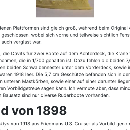
enen Plattformen sind gleich groß, während beim Original d
h geschlossen, wobei sich vorne und teilweise sichtlich F
auch verglast war.
 die Davits für zwei Boote auf dem Achterdeck, die Kräne 
en, die in 1/700 gehalten ist. Dazu fehlen die beiden 7,6
en beiden Schwalbennester unter dem Vorderdeck, sowie in
aren 1918 leer. Die 5,7 cm Geschütze befanden sich in de
en unteren Mastkörben, sowie einer auf einer darunter lie
eren Vorbildgetreue sagen kann. Ich vermute aber, dass min
Im Bausatz sind nur diverse Ruderboote vorhanden.
nd von 1898
klyn
von 1918 aus Friedmans U.S. Cruiser als Vorbild genom