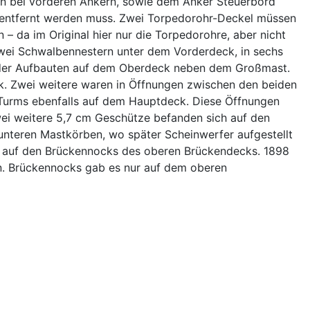
den bei vorderen Ankern, sowie dem Anker Steuerbord
l entfernt werden muss. Zwei Torpedorohr-Deckel müssen
 da im Original hier nur die Torpedorohre, aber nicht
wei Schwalbennestern unter dem Vorderdeck, in sechs
 der Aufbauten auf dem Oberdeck neben dem Großmast.
k. Zwei weitere waren in Öffnungen zwischen den beiden
Turms ebenfalls auf dem Hauptdeck. Diese Öffnungen
wei weitere 5,7 cm Geschütze befanden sich auf den
nteren Mastkörben, wo später Scheinwerfer aufgestellt
n auf den Brückennocks des oberen Brückendecks. 1898
en. Brückennocks gab es nur auf dem oberen