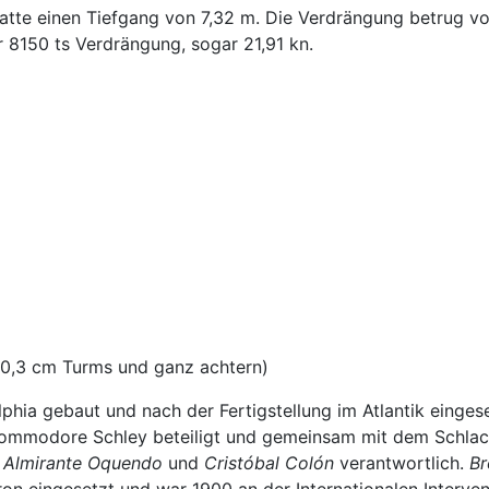
hatte einen Tiefgang von 7,32 m. Die Verdrängung betrug vol
r 8150 ts Verdrängung, sogar 21,91 kn.
 20,3 cm Turms und ganz achtern)
hia gebaut und nach der Fertigstellung im Atlantik eingese
 Commodore Schley beteiligt und gemeinsam mit dem Schlac
,
Almirante Oquendo
und
Cristóbal Colón
verantwortlich.
Br
dron eingesetzt und war 1900 an der Internationalen Interve