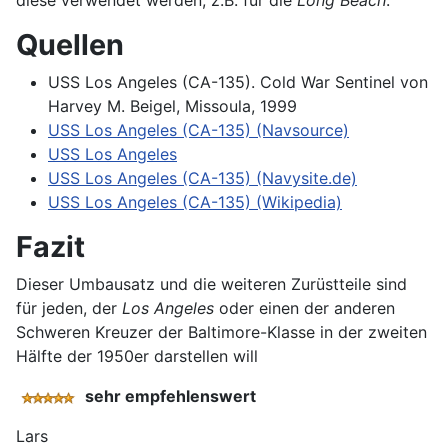
diese verwendet werden, z.B. für die
Long Beach
.
Quellen
USS Los Angeles (CA-135). Cold War Sentinel von
Harvey M. Beigel, Missoula, 1999
USS Los Angeles (CA-135) (Navsource)
USS Los Angeles
USS Los Angeles (CA-135) (Navysite.de)
USS Los Angeles (CA-135) (Wikipedia)
Fazit
Dieser Umbausatz und die weiteren Zurüstteile sind
für jeden, der
Los Angeles
oder einen der anderen
Schweren Kreuzer der Baltimore-Klasse in der zweiten
Hälfte der 1950er darstellen will
sehr empfehlenswert
Lars