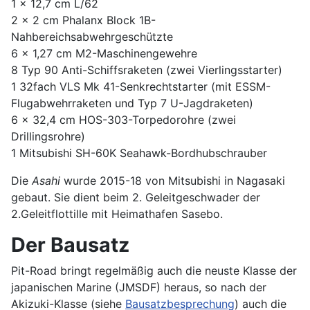
1 x 12,7 cm L/62
2 x 2 cm Phalanx Block 1B-
Nahbereichsabwehrgeschützte
6 x 1,27 cm M2-Maschinengewehre
8 Typ 90 Anti-Schiffsraketen (zwei Vierlingsstarter)
1 32fach VLS Mk 41-Senkrechtstarter (mit ESSM-
Flugabwehrraketen und Typ 7 U-Jagdraketen)
6 x 32,4 cm HOS-303-Torpedorohre (zwei
Drillingsrohre)
1 Mitsubishi SH-60K Seahawk-Bordhubschrauber
Die
Asahi
wurde 2015-18 von Mitsubishi in Nagasaki
gebaut. Sie dient beim 2. Geleitgeschwader der
2.Geleitflottille mit Heimathafen Sasebo.
Der Bausatz
Pit-Road bringt regelmäßig auch die neuste Klasse der
japanischen Marine (JMSDF) heraus, so nach der
Akizuki-Klasse (siehe
Bausatzbesprechung
) auch die