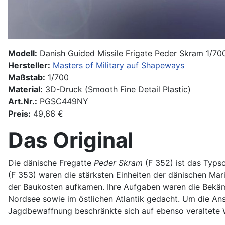
Modell:
Danish Guided Missile Frigate Peder Skram 1/70
Hersteller:
Masters of Military auf Shapeways
Maßstab:
1/700
Material:
3D-Druck (Smooth Fine Detail Plastic)
Art.Nr.:
PGSC449NY
Preis:
49,66 €
Das Original
Die dänische Fregatte
Peder Skram
(F 352) ist das Typsc
(F 353) waren die stärksten Einheiten der dänischen M
der Baukosten aufkamen. Ihre Aufgaben waren die Bekämp
Nordsee sowie im östlichen Atlantik gedacht. Um die An
Jagdbewaffnung beschränkte sich auf ebenso veraltete W