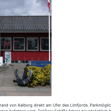
trand von Aalborg direkt am Ufer des Limfjords. Parkmögli
ooten befahren wird. Größere Schiffe fahren hauptsächlich 