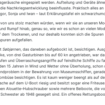
sgeräusche eingespielt werden. Aufteilung und Geräte ähnel
 die Nachkriegsentwicklung beeinflusste. Praktisch alles an 
or, Sonja und Iwan – laut Erklärungstafel ein schwarzhumor
e von uns stolz machen würden, wenn wir sie an unseren Mo
d Rumpf hinab, genau so, wie wir es schon an vielen Model
f dem Trockenen, und nur deshalb konnten sich die Spuren 
spuren aufgefallen.
ot
Søbjørnen
, das daneben aufgebockt ist, besichtigen. Aus
ke, von drei Gasturbinen bis auf 60 kn angetrieben, war d
ufen und Überraschungsangriffe auf feindliche Schiffe zu 
 den 15 Jahren in Wind und Wetter ohne Überholung, schon me
 Grundproblem in der Bewahrung von Museumsschiffen, gerade
ombüse besichtigen. Es ist kaum weniger beengt als auf d
sche auf dem U-Boot riesig und besitzt sogar eine Friteuse
en Alouette–Hubschrauber sowie mehrere Beiboote, die von
re Schwester ab 1948 gesegelt sind. Ein offenes Rettungsboot