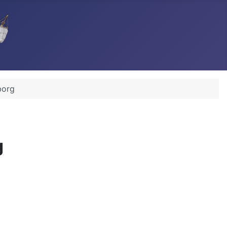
borg
g