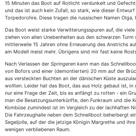
15 Minuten das Boot auf Rotlicht verdunkelt und Gefecht
und das ist auch kein Zufall, so stark, wie dieser Entwurf
Torpedorohre. Diese tragen die russischen Namen Olga, Ig
Das Boot weist starke Verwitterungsspuren auf, die viel
ziehen von allen Unebenheiten aus den schwarzen Turm un
mittlerweile 15 Jahren ohne Erneuerung des Anstrichs au
am Modell meist mehr. Übrigens sind mir fast keine Rost
Nach Verlassen der
Springeren
kann man das Schnellbo
von Bofors und einer (demontierten) 20 mm auf der Brüc
aus versteckten Buchten an der dänischen Küste auszula
wollten. Leider hat das Boot, das aus Holz gebaut ist, in
nur eine Frage der Zeit, bis es anfängt zu rotten - ein
man die Besatzungsunterkünfte, den Funkraum und die K
Kombüse zumindest ist im Vergleich zu der lachhaften Ni
Die Fahrzeughalle neben dem Schnellboot beherbergt ein
Segeljolle, auf der die jetzige Königin Margrethe und ih
wenigen verbliebenen Raum.