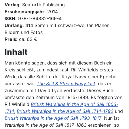
Verlag:
Seaforth Publishing
Erscheinungsjahr:
2014
ISBN:
978-1-84832-169-4
Umfang:
414 Seiten mit schwarz-weißen Plänen,
Bildern und Fotos
Preis:
ca. 62 €
Inhalt
Man könnte sagen, dass sich mit diesem Buch ein
Kreis schließt, zumindest fast. Rif Winfields erstes
Werk, das alle Schiffe der Royal Navy einer Epoche
umfasste, war
The Sail & Steam Navy List
, das er
zusammen mit David Lyon verfasste. Dieses Buch
umfasste den Zeitraum von 1815-1889. Es folgten von
Rif Winfield
British Warships in the Age of Sail 1603-
1714
,
British Warships in the Age of Sail 1714-1792
und
British Warships in the Age of Sail 1793-1817
. Nun ist
Warships in the Age of Sail 1817-1863
erschienen, so