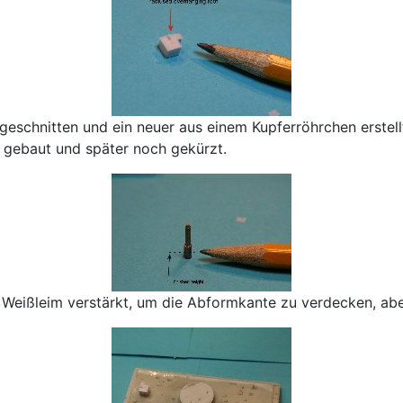
schnitten und ein neuer aus einem Kupferröhrchen erstellt
 gebaut und später noch gekürzt.
ißleim verstärkt, um die Abformkante zu verdecken, aber 