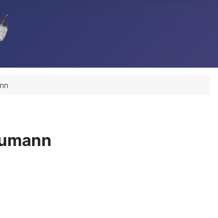
ann
Baumann