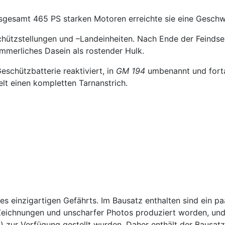
sgesamt 465 PS starken Motoren erreichte sie eine Geschwi
hützstellungen und –Landeinheiten. Nach Ende der Feindsel
mmerliches Dasein als rostender Hulk.
schützbatterie reaktiviert, in
GM 194
umbenannt und forta
elt einen kompletten Tarnanstrich.
 einzigartigen Gefährts. Im Bausatz enthalten sind ein paar
 Zeichnungen und unscharfer Photos produziert worden, und
 zur Verfügung gestellt wurden. Daher enthält der Bausatz 