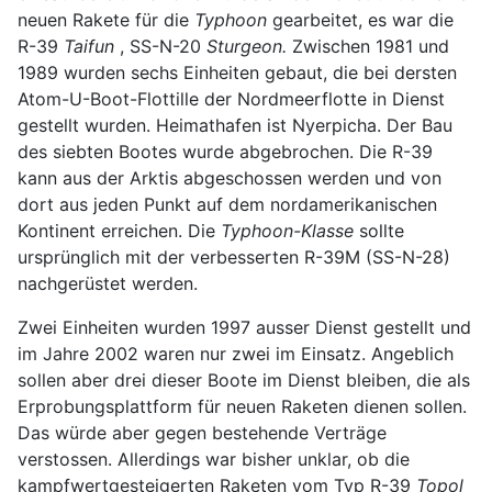
neuen Rakete für die
Typhoon
gearbeitet, es war die
R-39
Taifun
, SS-N-20
Sturgeon.
Zwischen 1981 und
1989 wurden sechs Einheiten gebaut, die bei dersten
Atom-U-Boot-Flottille der Nordmeerflotte in Dienst
gestellt wurden. Heimathafen ist Nyerpicha. Der Bau
des siebten Bootes wurde abgebrochen. Die R-39
kann aus der Arktis abgeschossen werden und von
dort aus jeden Punkt auf dem nordamerikanischen
Kontinent erreichen. Die
Typhoon-Klasse
sollte
ursprünglich mit der verbesserten R-39M (SS-N-28)
nachgerüstet werden.
Zwei Einheiten wurden 1997 ausser Dienst gestellt und
im Jahre 2002 waren nur zwei im Einsatz. Angeblich
sollen aber drei dieser Boote im Dienst bleiben, die als
Erprobungsplattform für neuen Raketen dienen sollen.
Das würde aber gegen bestehende Verträge
verstossen. Allerdings war bisher unklar, ob die
kampfwertgesteigerten Raketen vom Typ R-39
Topol