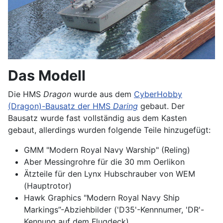
Das Modell
Die HMS
Dragon
wurde aus dem
CyberHobby
(Dragon)-Bausatz der HMS
Daring
gebaut. Der
Bausatz wurde fast vollständig aus dem Kasten
gebaut, allerdings wurden folgende Teile hinzugefügt:
GMM "Modern Royal Navy Warship" (Reling)
Aber Messingrohre für die 30 mm Oerlikon
Ätzteile für den Lynx Hubschrauber von WEM
(Hauptrotor)
Hawk Graphics "Modern Royal Navy Ship
Markings”-Abziehbilder ('D35'-Kennnumer, 'DR'-
Kennung auf dem Flugdeck)