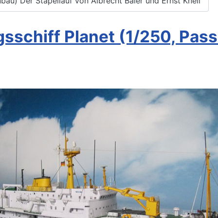
bau) Der Stapellauf von Albrecht Baier und Ernst Knell
chiff Planet (1/250, Passa