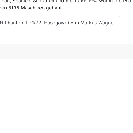
 Japan, Spanien, Südkorea und die Türkei F-4, womit die Ph
rden 5195 Maschinen gebaut.
N Phantom II (1/72, Hasegawa) von Markus Wagner