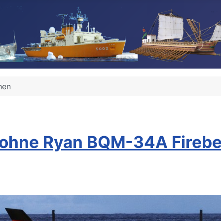
hen
rohne Ryan BQM-34A Firebee