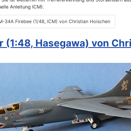
elle Anleitung ICM).
M-34A Firebee (1/48, ICM) von Christian Hoischen
r (1:48, Hasegawa) von Chr