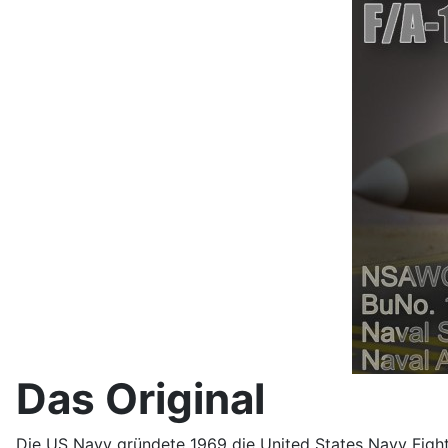
Das Original
Die US Navy gründete 1969 die United States Navy Fight