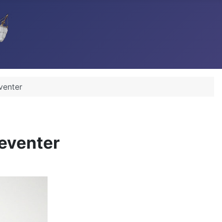
venter
Deventer