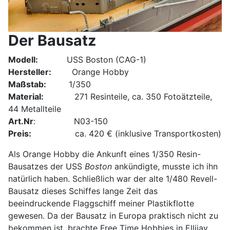
Der Bausatz
Modell:
USS Boston (CAG-1)
Hersteller:
Orange Hobby
Maßstab:
1/350
Material:
271 Resinteile, ca. 350 Fotoätzteile,
44 Metallteile
Art.Nr
: N03-150
Preis:
ca. 420 € (inklusive Transportkosten)
Als Orange Hobby die Ankunft eines 1/350 Resin-
Bausatzes der USS
Boston
ankündigte, musste ich ihn
natürlich haben. Schließlich war der alte 1/480 Revell-
Bausatz dieses Schiffes lange Zeit das
beeindruckende Flaggschiff meiner Plastikflotte
gewesen. Da der Bausatz in Europa praktisch nicht zu
bekommen ist, brachte Free Time Hobbies in Ellijay,