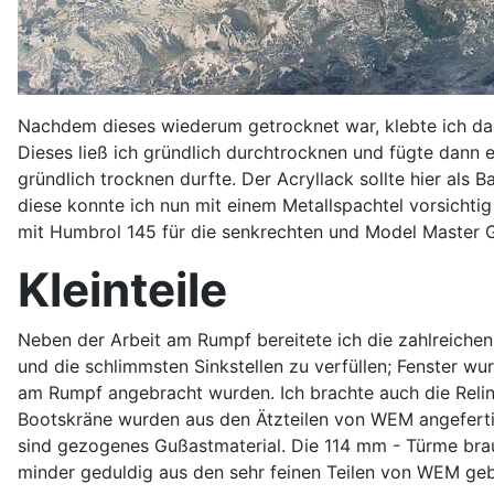
Nachdem dieses wiederum getrocknet war, klebte ich das
Dieses ließ ich gründlich durchtrocknen und fügte dann 
gründlich trocknen durfte. Der Acryllack sollte hier als
diese konnte ich nun mit einem Metallspachtel vorsichti
mit Humbrol 145 für die senkrechten und Model Master G
Kleinteile
Neben der Arbeit am Rumpf bereitete ich die zahlreichen 
und die schlimmsten Sinkstellen zu verfüllen; Fenster w
am Rumpf angebracht wurden. Ich brachte auch die Relings
Bootskräne wurden aus den Ätzteilen von WEM angefertig
sind gezogenes Gußastmaterial. Die 114 mm - Türme bra
minder geduldig aus den sehr feinen Teilen von WEM gebau