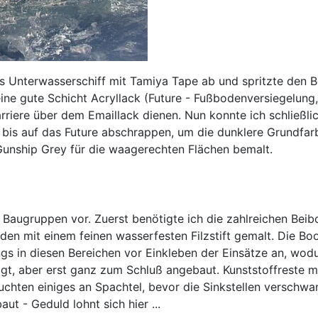
 Unterwasserschiff mit Tamiya Tape ab und spritzte den B
eine gute Schicht Acryllack (Future - Fußbodenversiegelung,
 Barriere über dem Emaillack dienen. Nun konnte ich schlie
g bis auf das Future abschrappen, um die dunklere Grundfa
unship Grey für die waagerechten Flächen bemalt.
Baugruppen vor. Zuerst benötigte ich die zahlreichen Beibo
urden mit einem feinen wasserfesten Filzstift gemalt. Die B
 in diesen Bereichen vor Einkleben der Einsätze an, wodurc
t, aber erst ganz zum Schluß angebaut. Kunststoffreste mu
uchten einiges an Spachtel, bevor die Sinkstellen versc
t - Geduld lohnt sich hier ...