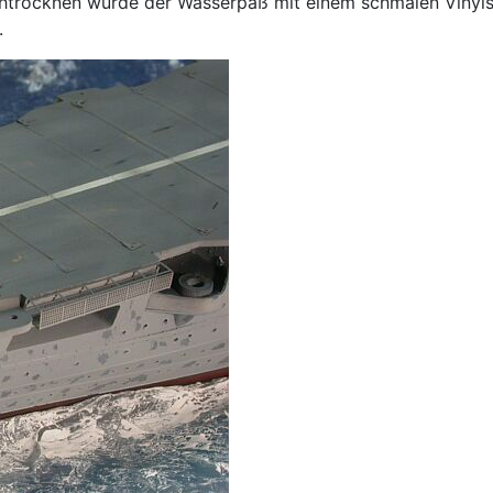
chtrocknen wurde der Wasserpaß mit einem schmalen Vinyls
.