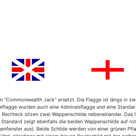
Commonwealth Jack" ersetzt. Die Flagge ist längs in zwei 
lflagge wurden auch eine Admiralsflagge und eine Standart
m Rechteck sitzen zwei Wappenschilde nebeneinander. Das li
tandard zeigt ebenfalls die beiden Wappenschilde auf rot
nfenster aus). Beide Schilde werden von einer grünen Pfl
rt, allerdings mit einem blauen Brustschild mit der gelben