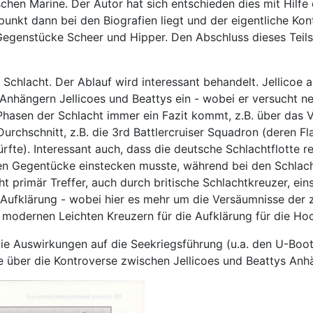
schen Marine. Der Autor hat sich entschieden dies mit Hilfe
unkt dann bei den Biografien liegt und der eigentliche Kon
Gegenstücke Scheer und Hipper. Den Abschluss dieses Teils
e Schlacht. Der Ablauf wird interessant behandelt. Jellicoe
nhängern Jellicoes und Beattys ein - wobei er versucht ne
 Phasen der Schlacht immer ein Fazit kommt, z.B. über das Ve
urchschnitt, z.B. die 3rd Battlercruiser Squadron (deren F
te). Interessant auch, dass die deutsche Schlachtflotte relat
schen Gegentücke einstecken musste, während bei den Schlac
ht primär Treffer, auch durch britische Schlachtkreuzer, ein
e Aufklärung - wobei hier es mehr um die Versäumnisse der 
modernen Leichten Kreuzern für die Aufklärung für die Hoc
die Auswirkungen auf die Seekriegsführung (u.a. den U-Boot-
 über die Kontroverse zwischen Jellicoes und Beattys Anh