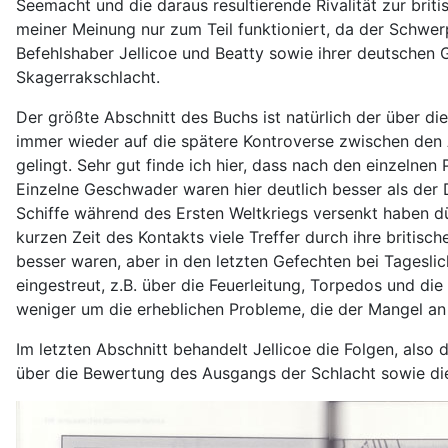
Seemacht und die daraus resultierende Rivalität zur briti
meiner Meinung nur zum Teil funktioniert, da der Schwerp
Befehlshaber Jellicoe und Beatty sowie ihrer deutschen 
Skagerrakschlacht.
Der größte Abschnitt des Buchs ist natürlich der über di
immer wieder auf die spätere Kontroverse zwischen den A
gelingt. Sehr gut finde ich hier, dass nach den einzelnen
Einzelne Geschwader waren hier deutlich besser als der D
Schiffe während des Ersten Weltkriegs versenkt haben dürf
kurzen Zeit des Kontakts viele Treffer durch ihre briti
besser waren, aber in den letzten Gefechten bei Tageslic
eingestreut, z.B. über die Feuerleitung, Torpedos und di
weniger um die erheblichen Probleme, die der Mangel an 
Im letzten Abschnitt behandelt Jellicoe die Folgen, also 
über die Bewertung des Ausgangs der Schlacht sowie die