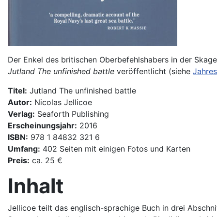
Der Enkel des britischen Oberbefehlshabers in der Skager
Jutland The unfinished battle
veröffentlicht (siehe
Jahres
Titel:
Jutland The unfinished battle
Autor:
Nicolas Jellicoe
Verlag:
Seaforth Publishing
Erscheinungsjahr:
2016
ISBN:
978 1 84832 321 6
Umfang:
402 Seiten mit einigen Fotos und Karten
Preis:
ca. 25 €
Inhalt
Jellicoe teilt das englisch-sprachige Buch in drei Abschn