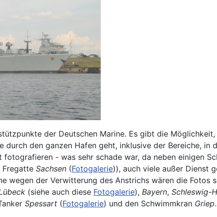
nstützpunkte der Deutschen Marine. Es gibt die Möglichkei
durch den ganzen Hafen geht, inklusive der Bereiche, in de
t fotografieren - was sehr schade war, da neben einigen Sch
e Fregatte
Sachsen
(
Fotogalerie
)), auch viele außer Dienst g
ne wegen der Verwitterung des Anstrichs wären die Fotos 
Lübeck
(siehe auch diese
Fotogalerie
),
Bayern
,
Schleswig-H
 Tanker
Spessart
(
Fotogalerie
) und den Schwimmkran
Griep
.