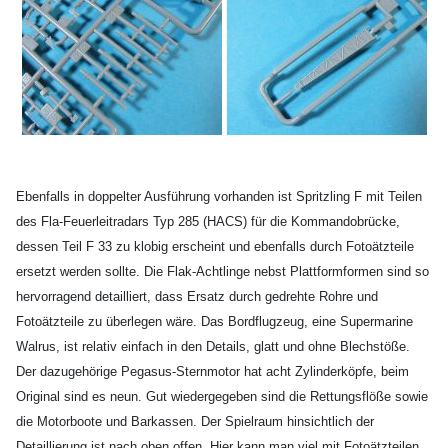
Ebenfalls in doppelter Ausführung vorhanden ist Spritzling F mit Teilen
des Fla-Feuerleitradars Typ 285 (HACS) für die Kommandobrücke,
dessen Teil F 33 zu klobig erscheint und ebenfalls durch Fotoätzteile
ersetzt werden sollte. Die Flak-Achtlinge nebst Plattformformen sind so
hervorragend
detailliert, dass Ersatz durch gedrehte Rohre und
Fotoätzteile zu überlegen wäre. Das Bordflugzeug, eine Supermarine
Walrus, ist relativ einfach in den Details, glatt und ohne Blechstöße.
Der dazugehörige Pegasus-Sternmotor hat acht Zylinderköpfe, beim
Original sind es neun. Gut wiedergegeben sind die Rettungsflöße sowie
die Motorboote und Barkassen. Der Spielraum hinsichtlich der
Detaillierung ist nach oben offen. Hier kann man viel mit Fotoätzteilen