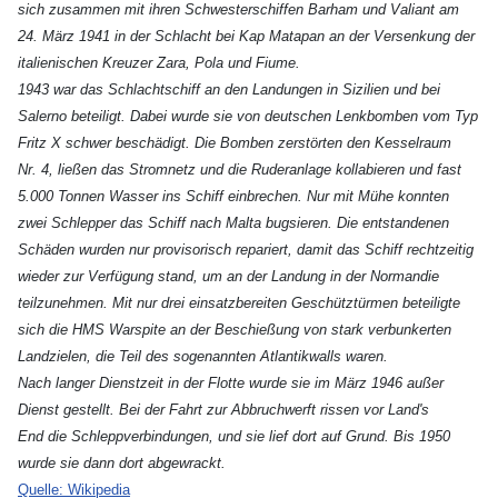
sich zusammen mit ihren Schwesterschiffen Barham
und Valiant
am
24. März 1941 in der Schlacht bei Kap Matapan
an der Versenkung der
italienischen Kreuzer
Zara
,
Pola
und
Fiume
.
1943 war das Schlachtschiff an den Landungen in Sizilien
und bei
Salerno
beteiligt. Dabei wurde sie von deutschen Lenkbomben vom Typ
Fritz X
schwer beschädigt. Die Bomben zerstörten den Kesselraum
Nr. 4, ließen das Stromnetz und die Ruderanlage kollabieren und fast
5.000 Tonnen Wasser ins Schiff einbrechen. Nur mit Mühe konnten
zwei Schlepper das Schiff nach Malta bugsieren. Die entstandenen
Schäden wurden nur provisorisch repariert, damit das Schiff rechtzeitig
wieder zur Verfügung stand, um an der Landung in der Normandie
teilzunehmen. Mit nur drei einsatzbereiten Geschütztürmen beteiligte
sich die
HMS Warspite
an der Beschießung von stark verbunkerten
Landzielen, die Teil des sogenannten Atlantikwalls
waren.
Nach langer Dienstzeit in der Flotte wurde sie im März 1946 außer
Dienst gestellt. Bei der Fahrt zur Abbruchwerft rissen vor Land's
End
die Schleppverbindungen, und sie lief dort auf Grund. Bis 1950
wurde sie dann dort abgewrackt.
Quelle: Wikipedia