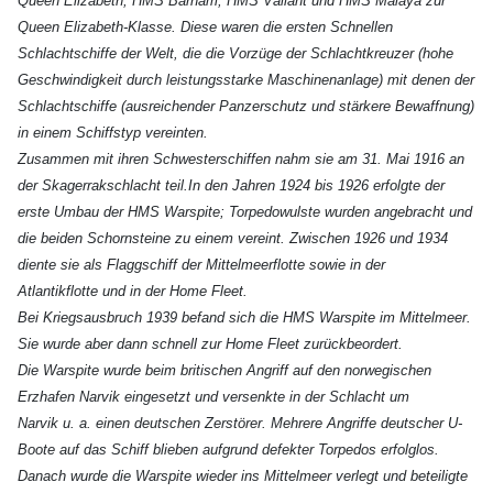
Queen Elizabeth
, HMS Barham
, HMS Valiant
und HMS Malaya
zur
Queen Elizabeth-Klasse
. Diese waren die ersten Schnellen
Schlachtschiffe
der Welt, die die Vorzüge der Schlachtkreuzer
(hohe
Geschwindigkeit durch leistungsstarke Maschinenanlage) mit denen der
Schlachtschiffe
(ausreichender Panzerschutz und stärkere Bewaffnung)
in einem Schiffstyp vereinten.
Zusammen mit ihren Schwesterschiffen
nahm sie am 31. Mai 1916 an
der Skagerrakschlacht
teil.
In den Jahren 1924 bis 1926 erfolgte der
erste Umbau der
HMS Warspite
; Torpedowulste
wurden angebracht und
die beiden Schornsteine zu einem vereint. Zwischen 1926 und 1934
diente sie als Flaggschiff
der Mittelmeerflotte
sowie in der
Atlantikflotte
und in der Home Fleet
.
Bei Kriegsausbruch 1939 befand sich die
HMS Warspite
im Mittelmeer
.
Sie wurde aber dann schnell zur Home Fleet
zurückbeordert.
Die
Warspite
wurde beim britischen Angriff auf den norwegischen
Erzhafen Narvik
eingesetzt und versenkte in der Schlacht um
Narvik
u. a. einen deutschen Zerstörer
. Mehrere Angriffe deutscher U-
Boote auf das Schiff blieben aufgrund defekter Torpedos
erfolglos.
Danach wurde die
Warspite
wieder ins Mittelmeer verlegt und beteiligte