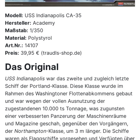
Modell:
USS Indianapolis CA-35
Hersteller:
Academy
Maßstab:
1/350
Material:
Polystyrol
Art.Nr.:
14107
Preis:
39,95 € (traudls-shop.de)
Das Original
USS Indianapolis
war das zweite und zugleich letzte
Schiff der Portland-Klasse. Diese Klasse wurde im
Rahmen des Washingtoner Flottenabkommens gebaut
und war wegen der vollen Ausnutzung der
zugestandenen 10.000 ts Tonnage, was zugunsten
einer verbesserten Panzerung der Maschinenräume
und Magazine geschah, gegenüber den Vorgängern,
der
Northampton
-Klasse, um 3 m länger. Die Schiffe
waren als Flaggschiffe vorgesehen und Verfügten über