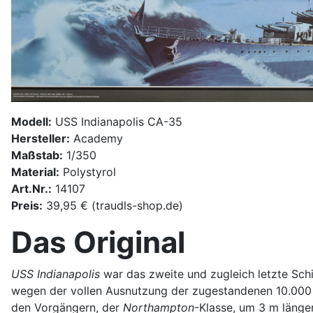
Modell:
USS Indianapolis CA-35
Hersteller:
Academy
Maßstab:
1/350
Material:
Polystyrol
Art.Nr.:
14107
Preis:
39,95 € (traudls-shop.de)
Das Original
USS Indianapolis
war das zweite und zugleich letzte Sc
wegen der vollen Ausnutzung der zugestandenen 10.000
den Vorgängern, der
Northampton
-Klasse, um 3 m länge