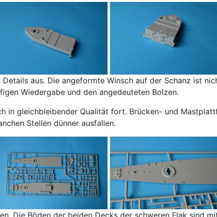
etails aus. Die angeformte Winsch auf der Schanz ist ni
tufigen Wiedergabe und den angedeuteten Bolzen.
ch in gleichbleibender Qualität fort. Brücken- und Mastpla
nchen Stellen dünner ausfallen.
auten. Die Böden der beiden Decks der schweren Flak sind m