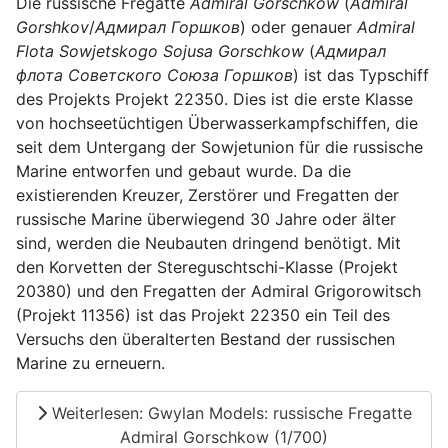
Die russische Fregatte
Admiral Gorschkow
(
Admiral
Gorshkov
/
Адмирал Горшков
) oder genauer
Admiral
Flota Sowjetskogo Sojusa Gorschkow
(
Адмирал
флота Советского Союза Горшков
) ist das Typschiff
des Projekts Projekt 22350. Dies ist die erste Klasse
von hochseetüchtigen Überwasserkampfschiffen, die
seit dem Untergang der Sowjetunion für die russische
Marine entworfen und gebaut wurde. Da die
existierenden Kreuzer, Zerstörer und Fregatten der
russische Marine überwiegend 30 Jahre oder älter
sind, werden die Neubauten dringend benötigt. Mit
den Korvetten der Stereguschtschi-Klasse (Projekt
20380) und den Fregatten der Admiral Grigorowitsch
(Projekt 11356) ist das Projekt 22350 ein Teil des
Versuchs den überalterten Bestand der russischen
Marine zu erneuern.
Weiterlesen: Gwylan Models: russische Fregatte
Admiral Gorschkow (1/700)