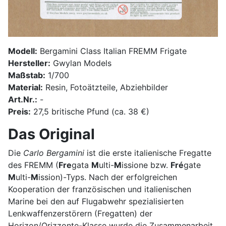
Modell:
Bergamini Class Italian FREMM Frigate
Hersteller:
Gwylan Models
Maßstab:
1/700
Material:
Resin, Fotoätzteile, Abziehbilder
Art.Nr.:
-
Preis:
27,5 britische Pfund (ca. 38 €)
Das Original
Die
Carlo Bergamini
ist die erste italienische Fregatte
des FREMM (
Fre
gata
M
ulti-
M
issione bzw.
Fré
gate
M
ulti-
M
ission)-Typs. Nach der erfolgreichen
Kooperation der französischen und italienischen
Marine bei den auf Flugabwehr spezialisierten
Lenkwaffenzerstörern (Fregatten) der
Horizon/Orizzonte-Klasse wurde die Zusammenarbeit