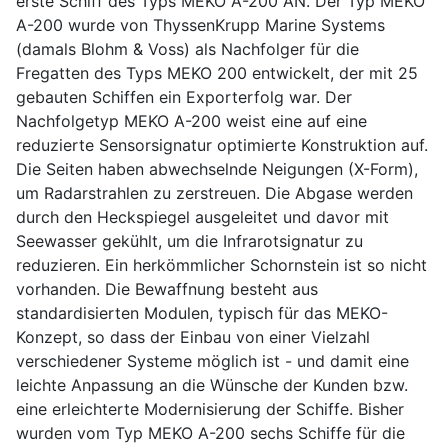
erste Schiff des Typs MEKO A-200 AN. Der Typ MEKO
A-200 wurde von ThyssenKrupp Marine Systems
(damals Blohm & Voss) als Nachfolger für die
Fregatten des Typs MEKO 200 entwickelt, der mit 25
gebauten Schiffen ein Exporterfolg war. Der
Nachfolgetyp MEKO A-200 weist eine auf eine
reduzierte Sensorsignatur optimierte Konstruktion auf.
Die Seiten haben abwechselnde Neigungen (X-Form),
um Radarstrahlen zu zerstreuen. Die Abgase werden
durch den Heckspiegel ausgeleitet und davor mit
Seewasser gekühlt, um die Infrarotsignatur zu
reduzieren. Ein herkömmlicher Schornstein ist so nicht
vorhanden. Die Bewaffnung besteht aus
standardisierten Modulen, typisch für das MEKO-
Konzept, so dass der Einbau von einer Vielzahl
verschiedener Systeme möglich ist - und damit eine
leichte Anpassung an die Wünsche der Kunden bzw.
eine erleichterte Modernisierung der Schiffe. Bisher
wurden vom Typ MEKO A-200 sechs Schiffe für die