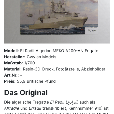
Modell:
El Radii Algerian MEKO A200-AN Frigate
Hersteller:
Gwylan Models
Maßstab:
1/700
Material:
Resin-3D-Druck, Fotoätzteile, Abziehbilder
Art.Nr.:
-
Preis:
55,9 Britische Pfund
Das Original
Die algerische Fregatte
El Radii
(
الرادع
, auch als
Alrradie
und
Erradii
transkribiert, Kennnummer 910) ist