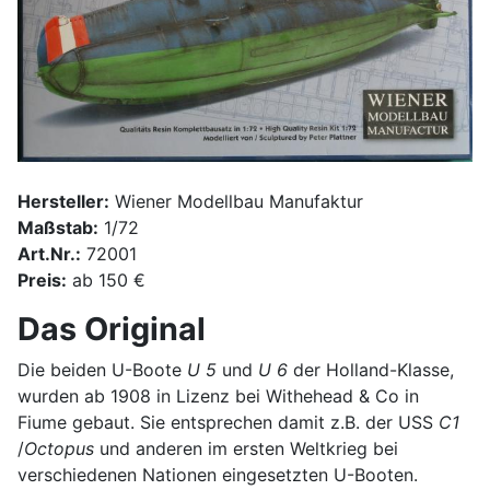
Hersteller:
Wiener Modellbau Manufaktur
Maßstab:
1/72
Art.Nr.:
72001
Preis:
ab 150 €
Das Original
Die beiden U-Boote
U 5
und
U 6
der Holland-Klasse,
wurden ab 1908 in Lizenz bei Withehead & Co in
Fiume gebaut. Sie entsprechen damit z.B. der USS
C1
/
Octopus
und anderen im ersten Weltkrieg bei
verschiedenen Nationen eingesetzten U-Booten.