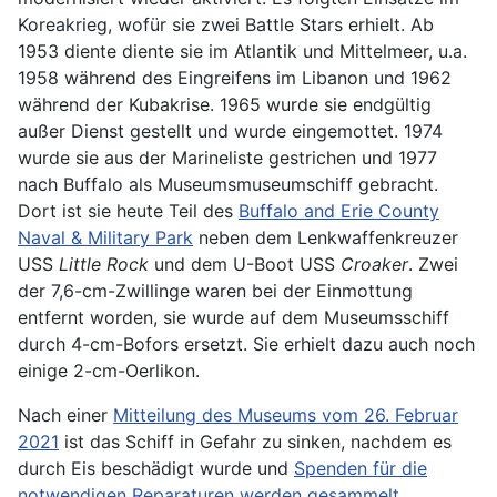
Koreakrieg, wofür sie zwei Battle Stars erhielt. Ab
1953 diente diente sie im Atlantik und Mittelmeer, u.a.
1958 während des Eingreifens im Libanon und 1962
während der Kubakrise. 1965 wurde sie endgültig
außer Dienst gestellt und wurde eingemottet. 1974
wurde sie aus der Marineliste gestrichen und 1977
nach Buffalo als Museumsmuseumschiff gebracht.
Dort ist sie heute Teil des
Buffalo and Erie County
Naval & Military Park
neben dem Lenkwaffenkreuzer
USS
Little Rock
und dem U-Boot USS
Croaker
. Zwei
der 7,6-cm-Zwillinge waren bei der Einmottung
entfernt worden, sie wurde auf dem Museumsschiff
durch 4-cm-Bofors ersetzt. Sie erhielt dazu auch noch
einige 2-cm-Oerlikon.
Nach einer
Mitteilung des Museums vom 26. Februar
2021
ist das Schiff in Gefahr zu sinken, nachdem es
durch Eis beschädigt wurde und
Spenden für die
notwendigen Reparaturen werden gesammelt
.