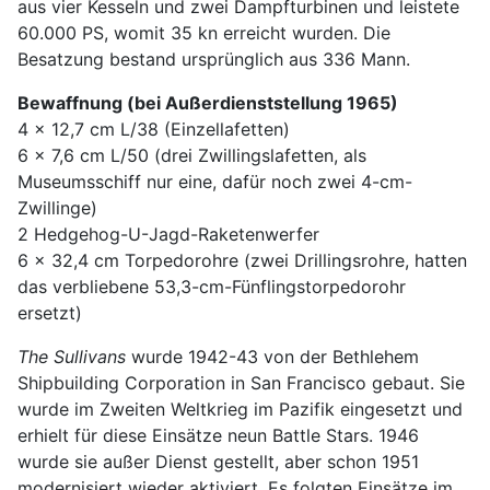
aus vier Kesseln und zwei Dampfturbinen und leistete
60.000 PS, womit 35 kn erreicht wurden. Die
Besatzung bestand ursprünglich aus 336 Mann.
Bewaffnung (bei Außerdienststellung 1965)
4 x 12,7 cm L/38 (Einzellafetten)
6 x 7,6 cm L/50 (drei Zwillingslafetten, als
Museumsschiff nur eine, dafür noch zwei 4-cm-
Zwillinge)
2 Hedgehog-U-Jagd-Raketenwerfer
6 x 32,4 cm Torpedorohre (zwei Drillingsrohre, hatten
das verbliebene 53,3-cm-Fünflingstorpedorohr
ersetzt)
The Sullivans
wurde 1942-43 von der Bethlehem
Shipbuilding Corporation in San Francisco gebaut. Sie
wurde im Zweiten Weltkrieg im Pazifik eingesetzt und
erhielt für diese Einsätze neun Battle Stars. 1946
wurde sie außer Dienst gestellt, aber schon 1951
modernisiert wieder aktiviert. Es folgten Einsätze im