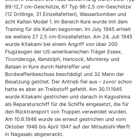
89-12,7 cm-Geschütze, 67 Typ 96-2,5 cm-Geschütze
(12 Drillinge, 31 Einzellafetten), Wasserbomben und
acht Kaiten Model 1. Im Bereich Kure wurde mit dem
Training für die Kaiten begonnen. Im July 1945 erhielt
sie weitere 27 2,5 cm-Einzellafetten. Am 24. Juli 1945
wurde
Kitakami
bei einem Angriff von über 200
Flugzeugen der US-amerikanischen Träger
Essex
,
Ticonderoga
,
Randolph
,
Hancock
,
Monterey
und
Bataan
in Kure durch Nahtreffer und
Bordwaffenbeschuss beschädigt und 32 Mann der
Besatzung getötet. Der Antrieb fiel aus – zuvor schon
hatte es aber an Treibstoff gefehlt. Am 30.11.1945
wurde
Kitakami
gestrichen und danach in Kagoshima
als Reparaturschiff für die Schiffe eingesetzt, die für
den Rücktransport von Truppen verwendet wurden.
Am 10.8.1946 wurde sie erneut gestrichen und vom
Oktober 1946 bis April 1947 auf der Mitsubishi-Werft
in Nagasaki abgewrackt.