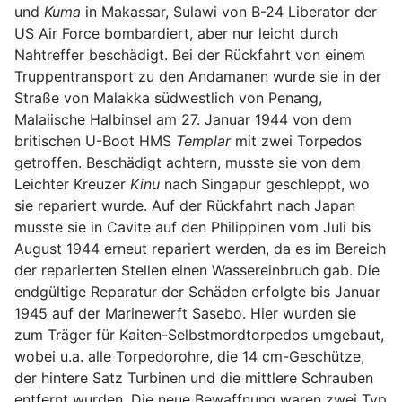
und
Kuma
in Makassar, Sulawi von B-24 Liberator der
US Air Force bombardiert, aber nur leicht durch
Nahtreffer beschädigt. Bei der Rückfahrt von einem
Truppentransport zu den Andamanen wurde sie in der
Straße von Malakka südwestlich von Penang,
Malaiische Halbinsel am 27. Januar 1944 von dem
britischen U-Boot HMS
Templar
mit zwei Torpedos
getroffen. Beschädigt achtern, musste sie von dem
Leichter Kreuzer
Kinu
nach Singapur geschleppt, wo
sie repariert wurde. Auf der Rückfahrt nach Japan
musste sie in Cavite auf den Philippinen vom Juli bis
August 1944 erneut repariert werden, da es im Bereich
der reparierten Stellen einen Wassereinbruch gab. Die
endgültige Reparatur der Schäden erfolgte bis Januar
1945 auf der Marinewerft Sasebo. Hier wurden sie
zum Träger für Kaiten-Selbstmordtorpedos umgebaut,
wobei u.a. alle Torpedorohre, die 14 cm-Geschütze,
der hintere Satz Turbinen und die mittlere Schrauben
entfernt wurden. Die neue Bewaffnung waren zwei Typ