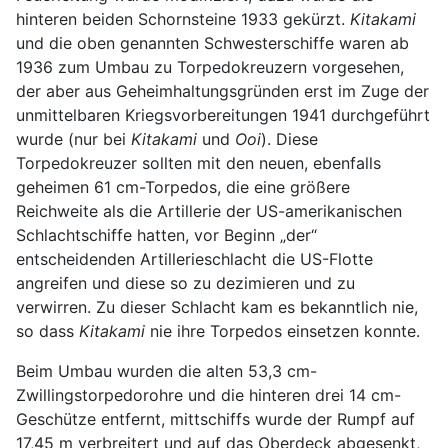
hinteren beiden Schornsteine 1933 gekürzt.
Kitakami
und die oben genannten Schwesterschiffe waren ab
1936 zum Umbau zu Torpedokreuzern vorgesehen,
der aber aus Geheimhaltungsgründen erst im Zuge der
unmittelbaren Kriegsvorbereitungen 1941 durchgeführt
wurde (nur bei
Kitakami
und
Ooi
). Diese
Torpedokreuzer sollten mit den neuen, ebenfalls
geheimen 61 cm-Torpedos, die eine größere
Reichweite als die Artillerie der US-amerikanischen
Schlachtschiffe hatten, vor Beginn „der“
entscheidenden Artillerieschlacht die US-Flotte
angreifen und diese so zu dezimieren und zu
verwirren. Zu dieser Schlacht kam es bekanntlich nie,
so dass
Kitakami
nie ihre Torpedos einsetzen konnte.
Beim Umbau wurden die alten 53,3 cm-
Zwillingstorpedorohre und die hinteren drei 14 cm-
Geschütze entfernt, mittschiffs wurde der Rumpf auf
17,45 m verbreitert und auf das Oberdeck abgesenkt,