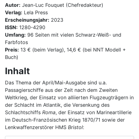
Autor:
Jean-Luc Fouquet (Chefredakteur)
Verlag:
Lela Press
Erscheinungsjahr:
2023
ISSN:
1280-4290
Umfang:
96 Seiten mit vielen Schwarz-Weiß- und
Farbfotos
Preis:
13 € (beim Verlag), 14,6 € (bei NNT Modell +
Buch)
Inhalt
Das Thema der April/Mai-Ausgabe sind u.a.
Passagierschiffe aus der Zeit nach dem Zweiten
Weltkrieg, der Einsatz von alliierten Flugzeugträgern in
der Schlacht im Atlantik, die Versenkung des
Schlachtschiffs
Roma
, der Einsatz von Marineartillerie
im Deutsch-Französischen Krieg 1870/71 sowie der
Lenkwaffenzerstörer HMS
Bristol
: