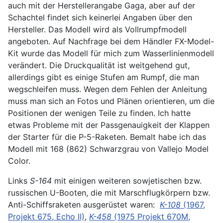
auch mit der Herstellerangabe Gaga, aber auf der
Schachtel findet sich keinerlei Angaben über den
Hersteller. Das Modell wird als Vollrumpfmodell
angeboten. Auf Nachfrage bei dem Händler FX-Model-
Kit wurde das Modell für mich zum Wasserlinienmodell
verändert. Die Druckqualität ist weitgehend gut,
allerdings gibt es einige Stufen am Rumpf, die man
wegschleifen muss. Wegen dem Fehlen der Anleitung
muss man sich an Fotos und Plänen orientieren, um die
Positionen der wenigen Teile zu finden. Ich hatte
etwas Probleme mit der Passgenauigkeit der Klappen
der Starter für die P-5-Raketen. Bemalt habe ich das
Modell mit 168 (862) Schwarzgrau von Vallejo Model
Color.
Links
S-164
mit einigen weiteren sowjetischen bzw.
russischen U-Booten, die mit Marschflugkörpern bzw.
Anti-Schiffsraketen ausgerüstet waren:
K-108
(1967,
Projekt 675, Echo II)
,
K-458
(1975 Projekt 670M,