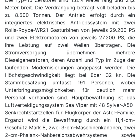
Die Typ-45-Zerstörer sind 152,4 Meter lang und 21,2
Meter breit. Die Verdrängung beträgt voll beladen bis
zu 8.500 Tonnen. Der Antrieb erfolgt durch ein
integriertes elektrisches Antriebssystem mit zwei
Rolls-Royce-WR21-Gasturbinen von jeweils 29.200 PS
und zwei Elektromotoren von jeweils 27.200 PS, die
ihre Leistung auf zwei Wellen übertragen. Die
Stromversorgung übernehmen mehrere
Dieselgeneratoren, deren Anzahl und Typ im Zuge der
laufenden Modernisierungen angepasst werden. Die
Höchstgeschwindigkeit liegt bei über 32 kn. Die
Stammbesatzung umfasst 191 Personen, wobei
Unterbringungsmöglichkeiten für deutlich mehr
Personal vorhanden sind. Hauptbewaffnung ist das
Luftverteidigungssystem Sea Viper mit 48 Sylver-A50-
Senkrechtstartzellen für Flugkörper der Aster-Familie.
Ergänzt wird die Bewaffnung durch ein 11,4-cm-
Geschütz Mark 8, zwei 3-cm-Maschinenkanonen, zwei
2-cm-Phalanx-Nahbereichsabwehrsysteme sowie