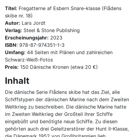
Titel:
Fregatterne af Esbern Snare-klasse (Flådens
skibe nr. 18)
Autor:
Lars Jordt
Verlag:
Steel & Stone Publishing
Erscheinungsjahr:
2023
ISBN:
978-87-974351-1-3
Umfang:
44 Seiten mit Plänen und zahlreichen
Schwarz-Weiß-Fotos
Preis:
150 Dänische Kronen (etwa 20 €)
Inhalt
Die dänische Serie Flådens skibe hat das Ziel, alle
Schiffstypen der dänischen Marine nach dem Zweiten
Weltkrieg zu beschreiben. Die dänische Marine hatte
im Zweiten Weltkrieg der Großteil ihrer Schiffe
eingebüßt und benötigte neue Schiffe. Zu diesen
gehörten auch drei Geleitzerstörer der Hunt II-Klasse,
die Dänemark 1952 von Großbritannien lieh,