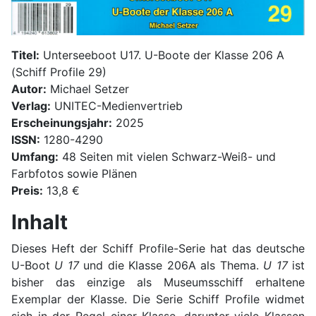
Titel:
Unterseeboot U17. U-Boote der Klasse 206 A
(Schiff Profile 29)
Autor:
Michael Setzer
Verlag:
UNITEC-Medienvertrieb
Erscheinungsjahr:
2025
ISSN:
1280-4290
Umfang:
48 Seiten mit vielen Schwarz-Weiß- und
Farbfotos sowie Plänen
Preis:
13,8 €
Inhalt
Dieses Heft der Schiff Profile-Serie hat das deutsche
U-Boot
U 17
und die Klasse 206A als Thema.
U 17
ist
bisher das einzige als Museumsschiff erhaltene
Exemplar der Klasse. Die Serie Schiff Profile widmet
sich in der Regel einer Klasse, darunter viele Klassen