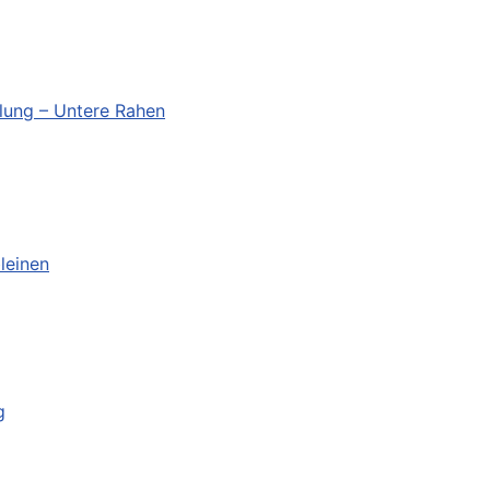
lung – Untere Rahen
leinen
g