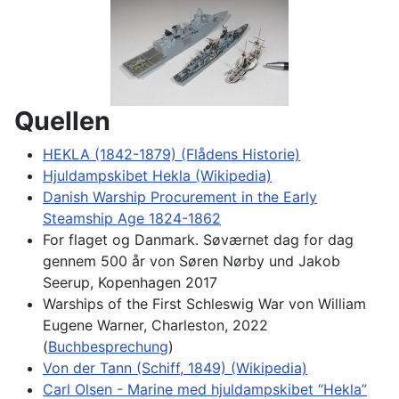
Quellen
HEKLA (1842-1879) (Flådens Historie)
Hjuldampskibet Hekla (Wikipedia)
Danish Warship Procurement in the Early
Steamship Age 1824-1862
For flaget og Danmark. Søværnet dag for dag
gennem 500 år von Søren Nørby und Jakob
Seerup, Kopenhagen 2017
Warships of the First Schleswig War von William
Eugene Warner, Charleston, 2022
(
Buchbesprechung
)
Von der Tann (Schiff, 1849) (Wikipedia)
Carl Olsen - Marine med hjuldampskibet “Hekla”