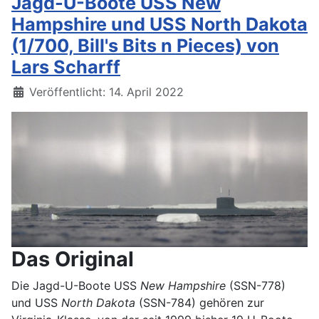
Jagd-U-Boote USS New
Hampshire und USS North Dakota
(1/700, Bill's Bits n Pieces) von
Lars Scharff
Details
Veröffentlicht: 14. April 2022
Das Original
Die Jagd-U-Boote USS
New Hampshire
(SSN-778)
und USS
North Dakota
(SSN-784) gehören zur