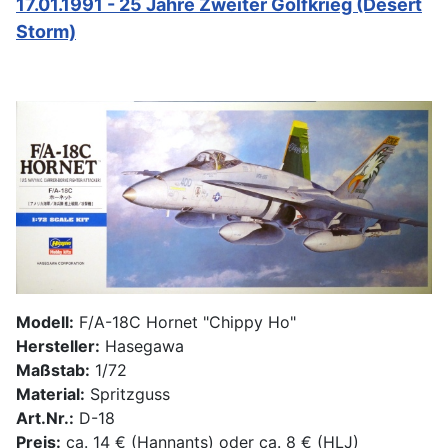
17.01.1991 - 25 Jahre Zweiter Golfkrieg (Desert
Storm)
Modell:
F/A-18C Hornet "Chippy Ho"
Hersteller:
Hasegawa
Maßstab:
1/72
Material:
Spritzguss
Art.Nr.:
D-18
Preis:
ca. 14 € (Hannants) oder ca. 8 € (HLJ)