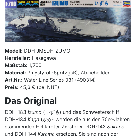
Modell:
DDH JMSDF IZUMO
Hersteller:
Hasegawa
Maßstab:
1/700
Material:
Polystyrol (Spritzguß), Abziehbilder
Art.Nr.:
Water Line Series 031 (490314)
Preis:
45,6 € (bei NNT)
Das Original
DDH-183
Izumo
(
いずも
) und das Schwesterschiff
DDH-184
Kaga
(
かが
) werden die aus den 70er-Jahren
stammenden Helikopter-Zerstörer DDH-143
Shirane
und DDH-144
Kurama
ersetzen. Sie sind nach der