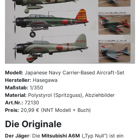
Modell:
Japanese Navy Carrier-Based Aircraft-Set
Hersteller:
Hasegawa
Maßstab:
1/350
Material:
Polystyrol (Spritzguss), Abziehbilder
Art.Nr.:
72130
Preis:
20,99 € (NNT Modell + Buch)
Die Originale
Der Jäger
: Die
Mitsubishi A6M
(„Typ Null“) ist ein