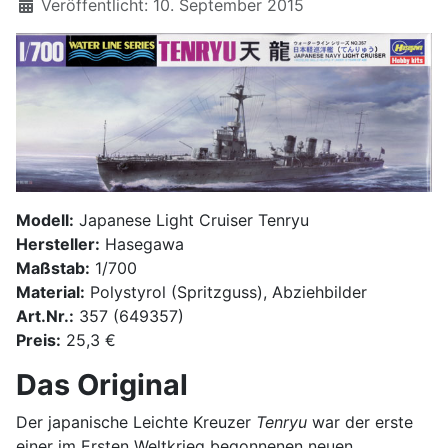
Details
Veröffentlicht: 10. September 2015
Modell:
Japanese Light Cruiser Tenryu
Hersteller:
Hasegawa
Maßstab:
1/700
Material:
Polystyrol (Spritzguss), Abziehbilder
Art.Nr.:
357 (649357)
Preis:
25,3 €
Das Original
Der japanische Leichte Kreuzer
Tenryu
war der erste
einer im Ersten Weltkrieg begonnenen neuen