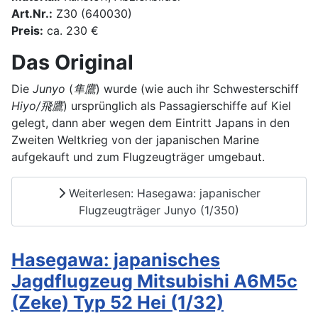
Art.Nr.:
Z30 (640030)
Preis:
ca. 230 €
Das Original
Die
Junyo
(
隼鷹
) wurde (wie auch ihr Schwesterschiff
Hiyo/飛鷹
) ursprünglich als Passagierschiffe auf Kiel
gelegt, dann aber wegen dem Eintritt Japans in den
Zweiten Weltkrieg von der japanischen Marine
aufgekauft und zum Flugzeugträger umgebaut.
Weiterlesen: Hasegawa: japanischer
Flugzeugträger Junyo (1/350)
Hasegawa: japanisches
Jagdflugzeug Mitsubishi A6M5c
(Zeke) Typ 52 Hei (1/32)