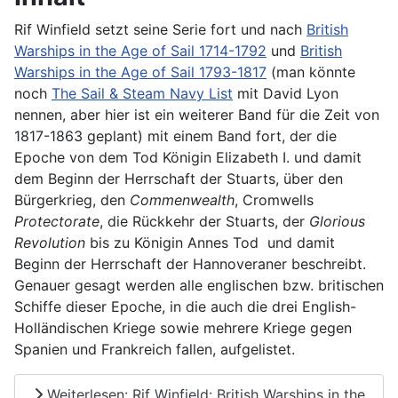
Rif Winfield setzt seine Serie fort und nach
British
Warships in the Age of Sail 1714-1792
und
British
Warships in the Age of Sail 1793-1817
(man könnte
noch
The Sail & Steam Navy List
mit David Lyon
nennen, aber hier ist ein weiterer Band für die Zeit von
1817-1863 geplant) mit einem Band fort, der die
Epoche von dem Tod Königin Elizabeth I. und damit
dem Beginn der Herrschaft der Stuarts, über den
Bürgerkrieg, den
Commenwealth
, Cromwells
Protectorate
, die Rückkehr der Stuarts, der
Glorious
Revolution
bis zu Königin Annes Tod und damit
Beginn der Herrschaft der Hannoveraner beschreibt.
Genauer gesagt werden alle englischen bzw. britischen
Schiffe dieser Epoche, in die auch die drei English-
Holländischen Kriege sowie mehrere Kriege gegen
Spanien und Frankreich fallen, aufgelistet.
Weiterlesen: Rif Winfield: British Warships in the