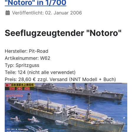
"Notoro" in 1/700
Details
Veröffentlicht: 02. Januar 2006
Seeflugzeugtender "Notoro"
Hersteller: Pit-Road
Artikelnummer: W62
Typ: Spritzguss
Teile: 124 (nicht alle verwendet)
Preis: 28,60 € zzgl. Versand (NNT Modell + Buch)