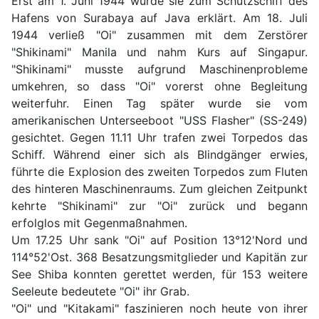
Erst am 1. Juni 1944 wurde sie zum Schutzschiff des
Hafens von Surabaya auf Java erklärt. Am 18. Juli
1944 verließ "Oi" zusammen mit dem Zerstörer
"Shikinami" Manila und nahm Kurs auf Singapur.
"Shikinami" musste aufgrund Maschinenprobleme
umkehren, so dass "Oi" vorerst ohne Begleitung
weiterfuhr. Einen Tag später wurde sie vom
amerikanischen Unterseeboot "USS Flasher" (SS-249)
gesichtet. Gegen 11.11 Uhr trafen zwei Torpedos das
Schiff. Während einer sich als Blindgänger erwies,
führte die Explosion des zweiten Torpedos zum Fluten
des hinteren Maschinenraums. Zum gleichen Zeitpunkt
kehrte "Shikinami" zur "Oi" zurück und begann
erfolglos mit Gegenmaßnahmen.
Um 17.25 Uhr sank "Oi" auf Position 13°12'Nord und
114°52'Ost. 368 Besatzungsmitglieder und Kapitän zur
See Shiba konnten gerettet werden, für 153 weitere
Seeleute bedeutete "Oi" ihr Grab.
"Oi" und "Kitakami" faszinieren noch heute von ihrer