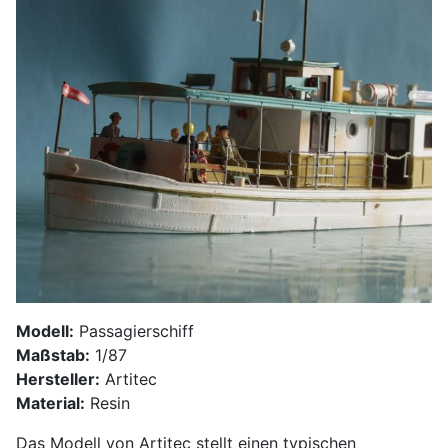
Modell:
Passagierschiff
Maßstab:
1/87
Hersteller:
Artitec
Material:
Resin
Das Modell von Artitec stellt einen typischen