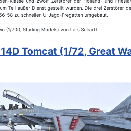
ën-Klasse und zwölf Zerstörer der Holland- und Frieslan
m Teil außer Dienst gestellt wurden. Die drei Zerstörer de
56-58 zu schnellen U-Jagd-Fregatten umgebaut.
in (1/700, Starling Models) von Lars Scharff
14D Tomcat (1/72, Great W