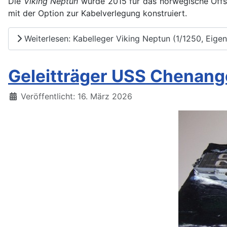
Die
Viking Neptun
wurde 2015 für das norwegische Offsh
mit der Option zur Kabelverlegung konstruiert.
Weiterlesen: Kabelleger Viking Neptun (1/1250, Eige
Geleitträger USS Chenang
Details
Veröffentlicht: 16. März 2026