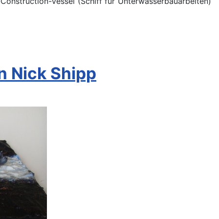
onstruction-Vessel (Schiff für Unterwasserbauarbeiten)
n Nick Shipp