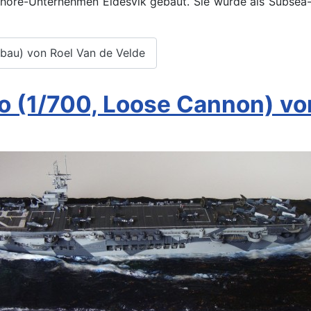
ore-Unternehmen Eidesvik gebaut. Sie wurde als Subsea-C
nbau) von Roel Van de Velde
o (1/700, Loose Cannon) vo