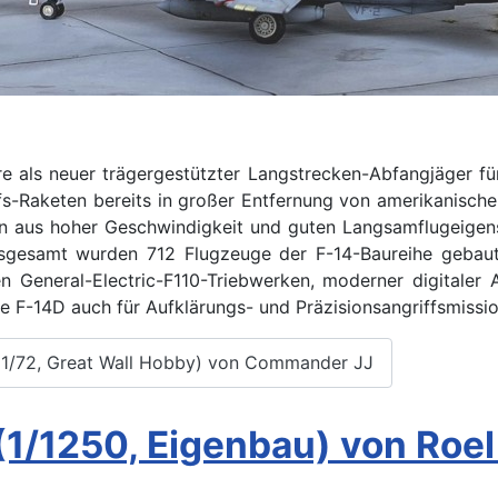
ls neuer trägergestützter Langstrecken-Abfangjäger für d
fs-Raketen bereits in großer Entfernung von amerikanisch
n aus hoher Geschwindigkeit und guten Langsamflugeigensc
nsgesamt wurden 712 Flugzeuge der F-14-Baureihe gebaut
General-Electric-F110-Triebwerken, moderner digitaler 
e F-14D auch für Aufklärungs- und Präzisionsangriffsmissio
1/72, Great Wall Hobby) von Commander JJ
(1/1250, Eigenbau) von Roel