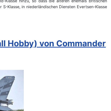
d-Klasse hinzu, so dass die älteren ehemals britischen
r S-Klasse, in niederländischen Diensten Evertsen-Klasse
all Hobby) von Commander