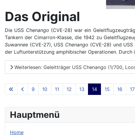
Das Original
Die USS
Chenango
(CVE-28) war ein Geleitflugzeugträ
Tankern der Cimarron-Klasse, die 1942 zu Geleitflugz
Suwannee
(CVE-27), USS
Chenango
(CVE-28) und USS
der Luftunterstützung amphibischer Operationen. Durch i
Weiterlesen: Geleitträger USS Chenango (1/700, Loo
9
10
11
12
13
14
15
16
17
Hauptmenü
Home