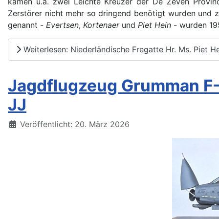
kamen u.a. zwei Leichte Kreuzer der De Zeven Provinci
Zerstörer nicht mehr so dringend benötigt wurden und zu
genannt -
Evertsen
,
Kortenaer
und
Piet Hein
- wurden 19
Weiterlesen: Niederländische Fregatte Hr. Ms. Piet He
Jagdflugzeug Grumman F-
JJ
Details
Veröffentlicht: 20. März 2026